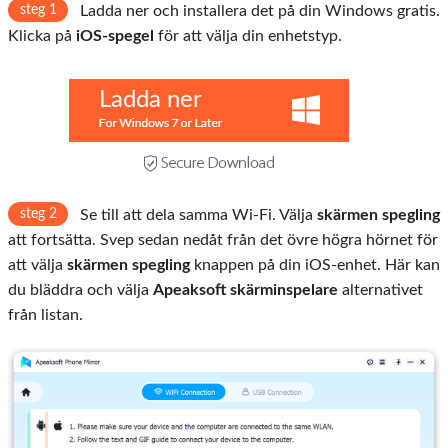
steg 1
Ladda ner och installera det på din Windows gratis.
Klicka på
iOS-spegel
för att välja din enhetstyp.
Ladda ner
steg 2
Se till att dela samma Wi-Fi. Välja
skärmen spegling
att fortsätta. Svep sedan nedåt från det övre högra hörnet för
att välja
skärmen spegling
knappen på din iOS-enhet. Här kan
du bläddra och välja
Apeaksoft skärminspelare
alternativet
från listan.