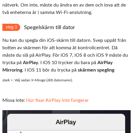
nätverk. Om inte, måste du ändra en av dem och lova att de
två enheterna är i samma Wi-Fi-anslutning.
Spegelskärm till dator
steg 3
Nu kan du spegla din iOS-skärm till datorn. Svep uppåt från
botten av skärmen för att komma åt kontrollcentret. Då
måste du slå på AirPlay. För iOS 7, iOS 8 och iOS 9 måste du
trycka på
AirPlay
. I iOS 10 trycker du bara på
AirPlay
Mirroring
. I iOS 11 bör du trycka på
skärmen spegling
stark >. Välj sedan X-Mirage [ditt datornamn].
Missa inte:
Hur fixar AirPlay inte fungerar