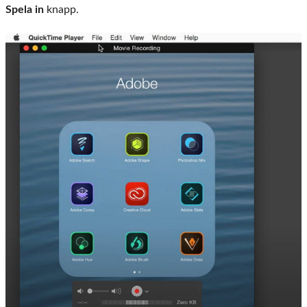
Spela in
knapp.