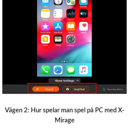
Vägen 2
: Hur spelar man spel på PC med X-
Mirage