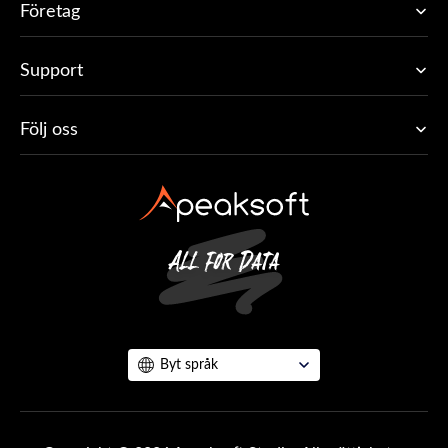
Företag
Support
Följ oss
Byt språk