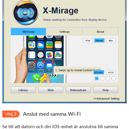
Anslut med samma Wi-Fi
steg 2
Se till att datorn och din iOS-enhet är anslutna till samma