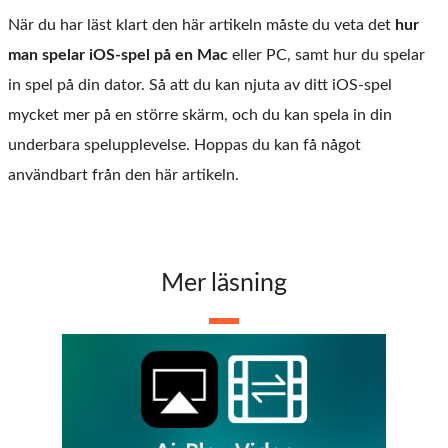
När du har läst klart den här artikeln måste du veta det
hur
man spelar iOS-spel på en Mac
eller PC, samt hur du spelar
in spel på din dator. Så att du kan njuta av ditt iOS-spel
mycket mer på en större skärm, och du kan spela in din
underbara spelupplevelse. Hoppas du kan få något
användbart från den här artikeln.
Mer läsning