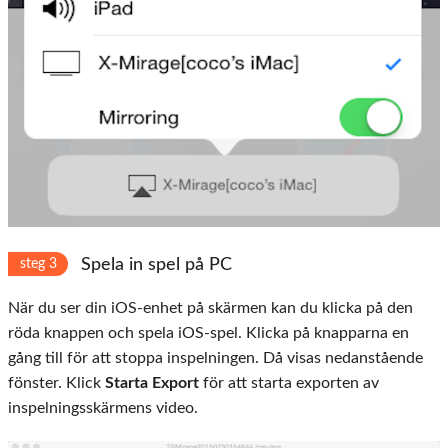
Spela in spel på PC
steg 3
När du ser din iOS-enhet på skärmen kan du klicka på den
röda knappen och spela iOS-spel. Klicka på knapparna en
gång till för att stoppa inspelningen. Då visas nedanstående
fönster. Klick
Starta Export
för att starta exporten av
inspelningsskärmens video.