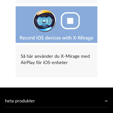
Så här använder du X-Mirage med
AirPlay för iOS-enheter
heta produkter