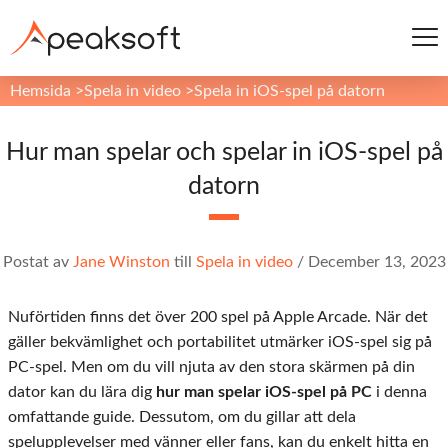
Hemsida
>
Spela in video
>
Spela in iOS-spel på datorn
Hur man spelar och spelar in iOS-spel på
datorn
Postat av
Jane Winston
till
Spela in video
/
December 13, 2023
Nuförtiden finns det över 200 spel på Apple Arcade. När det
gäller bekvämlighet och portabilitet utmärker iOS-spel sig på
PC-spel. Men om du vill njuta av den stora skärmen på din
dator kan du lära dig
hur man spelar iOS-spel på PC
i denna
omfattande guide. Dessutom, om du gillar att dela
spelupplevelser med vänner eller fans, kan du enkelt hitta en