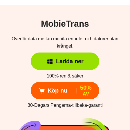
MobieTrans
Överför data mellan mobila enheter och datorer utan
krångel.
Ladda ner
100% ren & säker
50%
Köp nu
AV
30-Dagars Pengarna-tillbaka-garanti