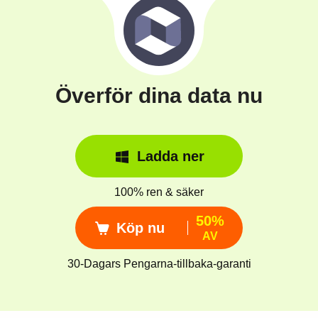
Överför dina data nu
Ladda ner
100% ren & säker
50%
Köp nu
AV
30-Dagars Pengarna-tillbaka-garanti