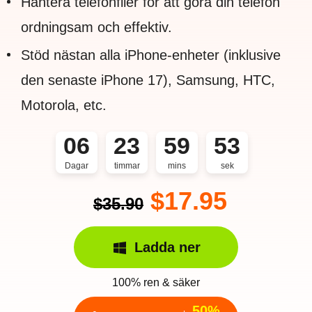
Hantera telefonfiler för att göra din telefon
ordningsam och effektiv.
Stöd nästan alla iPhone-enheter (inklusive
den senaste iPhone 17), Samsung, HTC,
Motorola, etc.
06
23
59
52
Dagar
timmar
mins
sek
$17.95
$35.90
Ladda ner
100% ren & säker
50%