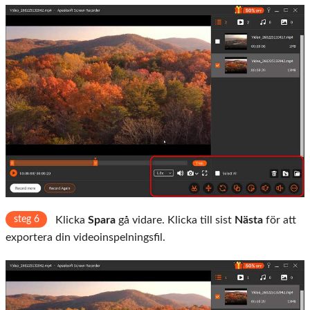
steg 6
Klicka
Spara
gå vidare. Klicka till sist
Nästa
för att
exportera din videoinspelningsfil.