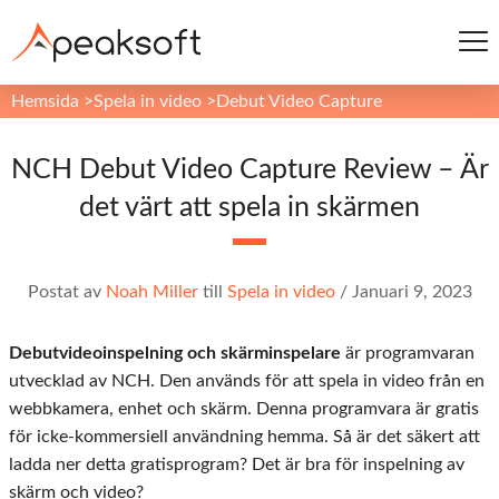
Hemsida
>
Spela in video
>
Debut Video Capture
NCH ​​Debut Video Capture Review – Är
det värt att spela in skärmen
Postat av
Noah Miller
till
Spela in video
/
Januari 9, 2023
Debutvideoinspelning och skärminspelare
är programvaran
utvecklad av NCH. Den används för att spela in video från en
webbkamera, enhet och skärm. Denna programvara är gratis
för icke-kommersiell användning hemma. Så är det säkert att
ladda ner detta gratisprogram? Det är bra för inspelning av
skärm och video?