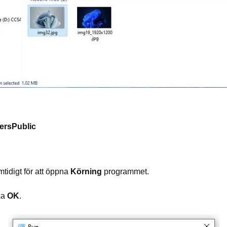
ersPublic
tidigt för att öppna
Körning
programmet.
ka
OK
.