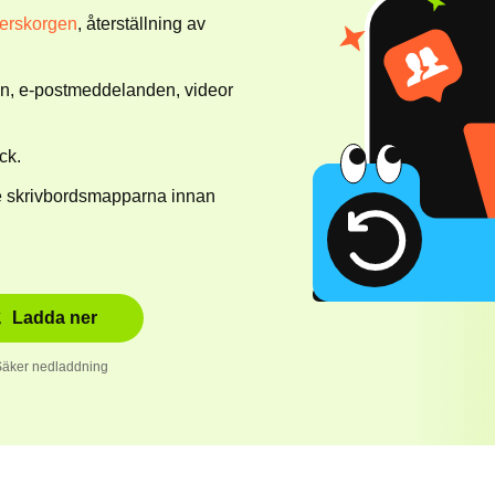
perskorgen
, återställning av
on, e-postmeddelanden, videor
ick.
e skrivbordsmapparna innan
Ladda ner
Säker nedladdning