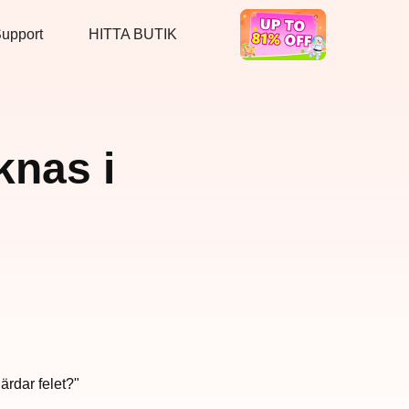
upport
HITTA BUTIK
Hot Deal
nas i
rdar felet?"