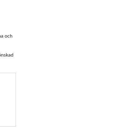
na och
 önskad