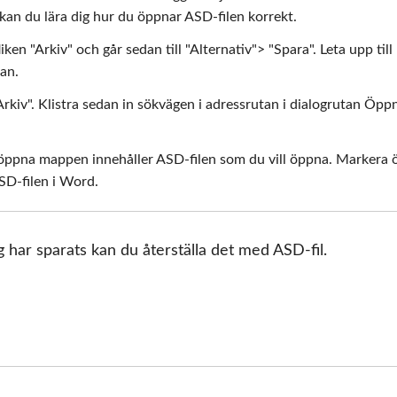
 kan du lära dig hur du öppnar ASD-filen korrekt.
ken "Arkiv" och går sedan till "Alternativ"> "Spara". Leta upp till
tan.
"Arkiv". Klistra sedan in sökvägen i adressrutan i dialogrutan Öpp
at, öppna mappen innehåller ASD-filen som du vill öppna. Markera
SD-filen i Word.
har sparats kan du återställa det med ASD-fil.