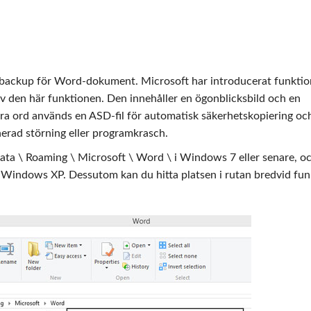
llig backup för Word-dokument. Microsoft har introducerat funkti
 den här funktionen. Den innehåller en ögonblicksbild och en
a ord används en ASD-fil för automatisk säkerhetskopiering oc
nerad störning eller programkrasch.
ata \ Roaming \ Microsoft \ Word \ i Windows 7 eller senare, o
i Windows XP. Dessutom kan du hitta platsen i rutan bredvid fu