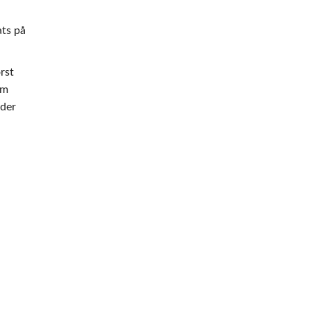
ats på
rst
om
nder