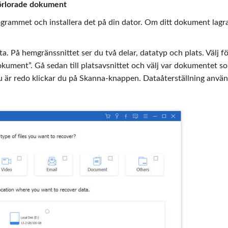
 förlorade dokument
rammet och installera det på din dator. Om ditt dokument lagr
a. På hemgränssnittet ser du två delar, datatyp och plats. Välj fö
kument”. Gå sedan till platsavsnittet och välj var dokumentet s
du är redo klickar du på Skanna-knappen. Dataåterställning anvä