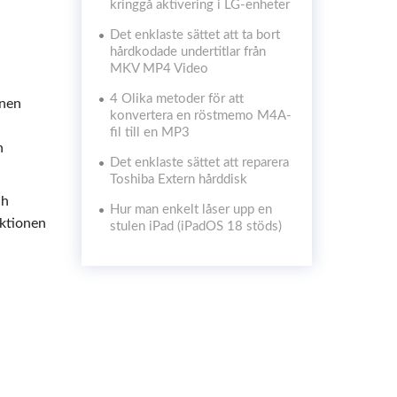
kringgå aktivering i LG-enheter
Det enklaste sättet att ta bort
hårdkodade undertitlar från
MKV MP4 Video
4 Olika metoder för att
onen
konvertera en röstmemo M4A-
fil till en MP3
h
Det enklaste sättet att reparera
Toshiba Extern hårddisk
ch
Hur man enkelt låser upp en
nktionen
stulen iPad (iPadOS 18 stöds)