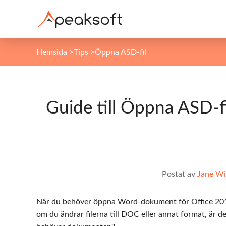
Hemsida
>
Tips
>
Öppna ASD-fil
Guide till Öppna ASD-fi
Postat av
Jane Wi
När du behöver öppna Word-dokument för Office 2010
om du ändrar filerna till DOC eller annat format, är d