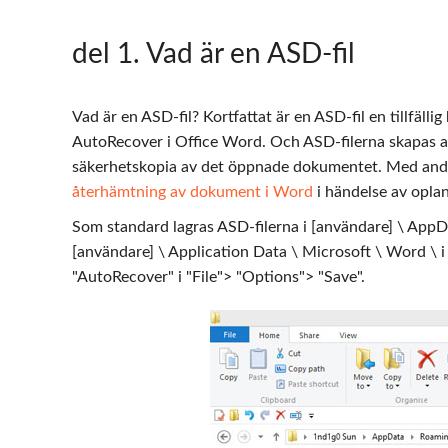
del 1
. Vad är en ASD-fil
Vad är en ASD-fil? Kortfattat är en ASD-fil en tillfä
AutoRecover i Office Word. Och ASD-filerna skapas av
säkerhetskopia av det öppnade dokumentet. Med andr
återhämtning av dokument i Word
i händelse av opla
Som standard lagras ASD-filerna i [användare] \ AppD
[användare] \ Application Data \ Microsoft \ Word \ 
"AutoRecover" i "File"> "Options"> "Save".