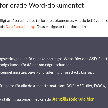
et förlorade Word-dokumentet
igt att återställa det förlorade dokumentet. Allt du behöver är e
soft
Dataåterställning
. Dess viktigaste funktioner är:
gsverktyget kan få tillbaka borttagna Word-filer och ASD-filer f
kunniga kunde förstå det om några sekunder.
exempel misstag, oavsiktlig radering, virusattack, korrupt
t fungerar för alla dokumentformat, som DOC, ASD-filer, DOCX,
återställa förlorade filer
erställningsprogrammet kan du
i