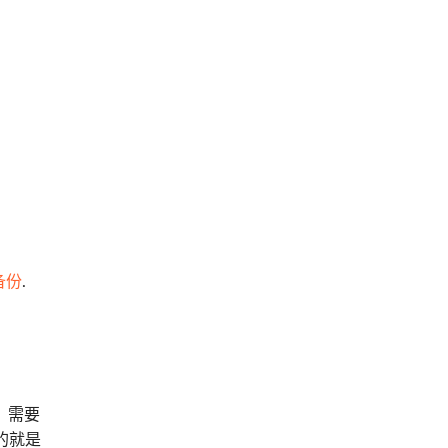
备份
.
划，需要
做的就是