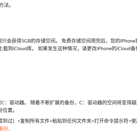
的方法。
则只会获得5GB的存储空间。 免费存储空间用完后，您的iPhon
到iCloud库。 如果发生这种情况，请更改iPhone的iCloud
其是C：驱动器。 随着不断扩展的备份，C：驱动器的空间将变得
备份位置。
位置中提到过）>复制所有文件>粘贴到任何文件夹>打开命令提示符>使
d备份
.