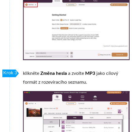
Krok 3
klikněte
Změna hesla
a zvolte
MP3
jako cílový
formát z rozevíracího seznamu.