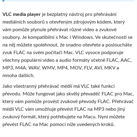
VLC media player
je bezplatný nástroj pro přehrávání
mediálních souborů s otevřeným zdrojovým kódem, který
vám pomůže plynule přehrávat různé video a zvukové
soubory. Je kompatibilní s Mac i Windows. Ve skutečnosti se
na něj můžete spolehnout, že snadno otevřete a posloucháte
zvuk FLAC na svém počítači Mac. VLC vysoce podporuje
všechny populární video a audio formáty včetně FLAC, AAC,
MP3, M4A, WAV, WMV, MP4, MOV, FLV, AVI, MKV a
mnoha dalších.
Jako všestranný přehrávač médií má VLC také funkci
převodu. Může fungovat jako skvělý převaděč FLAC pro Mac,
který vám pomůže provést zvukové převody FLAC. Přehrávač
médií VLC vám umožňuje převést FLAC na MP3 nebo jiný
zvukový formát, který potřebujete na Macu. Nyní můžete
převést FLAC na Mac pomocí níže uvedených kroků.