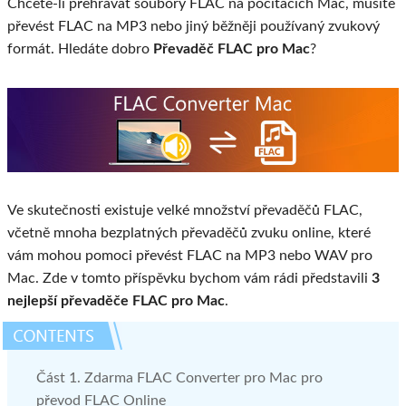
Chcete-li přehrávat soubory FLAC na počítačích Mac, musíte
převést FLAC na MP3 nebo jiný běžněji používaný zvukový
formát. Hledáte dobro
Převaděč FLAC pro Mac
?
Ve skutečnosti existuje velké množství převaděčů FLAC,
včetně mnoha bezplatných převaděčů zvuku online, které
vám mohou pomoci převést FLAC na MP3 nebo WAV pro
Mac. Zde v tomto příspěvku bychom vám rádi představili
3
nejlepší převaděče FLAC pro Mac
.
Část 1. Zdarma FLAC Converter pro Mac pro
převod FLAC Online