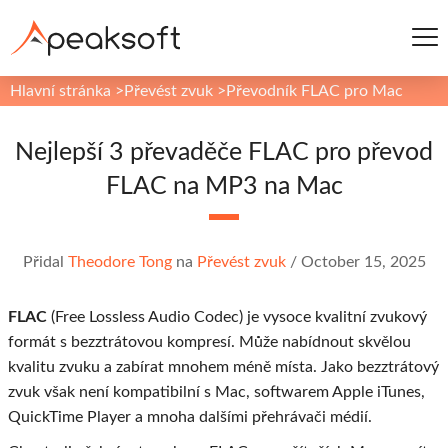
Hlavní stránka
>
Převést zvuk
>
Převodník FLAC pro Mac
Nejlepší 3 převaděče FLAC pro převod
FLAC na MP3 na Mac
Přidal
Theodore Tong
na
Převést zvuk
/
October 15, 2025
FLAC
(Free Lossless Audio Codec) je vysoce kvalitní zvukový
formát s bezztrátovou kompresí. Může nabídnout skvělou
kvalitu zvuku a zabírat mnohem méně místa. Jako bezztrátový
zvuk však není kompatibilní s Mac, softwarem Apple iTunes,
QuickTime Player a mnoha dalšími přehrávači médií.