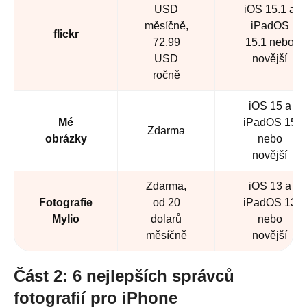
USD
iOS 15.1 a
měsíčně,
iPadOS
flickr
72.99
15.1 nebo
USD
novější
ročně
iOS 15 a
Mé
iPadOS 15
Zdarma
obrázky
nebo
novější
Zdarma,
iOS 13 a
Fotografie
od 20
iPadOS 13
Mylio
dolarů
nebo
měsíčně
novější
Část 2: 6 nejlepších správců
fotografií pro iPhone