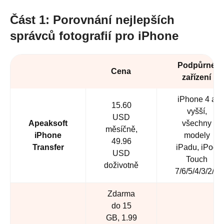
Část 1: Porovnání nejlepších
správců fotografií pro iPhone
Podpůrné
Cena
zařízení
iPhone 4 a
15.60
vyšší,
USD
Apeaksoft
všechny
měsíčně,
iPhone
modely
49.96
Transfer
iPadu, iPod
USD
Touch
doživotně
7/6/5/4/3/2/1
Zdarma
do 15
GB, 1.99