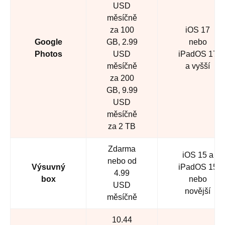
USD
měsíčně
za 100
iOS 17
Google
GB, 2.99
nebo
Photos
USD
iPadOS 17
měsíčně
a vyšší
za 200
GB, 9.99
USD
měsíčně
za 2 TB
Zdarma
iOS 15 a
nebo od
Výsuvný
iPadOS 15
4.99
box
nebo
USD
novější
měsíčně
10.44