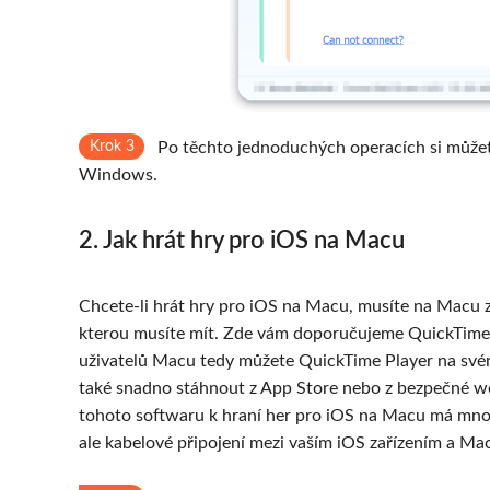
Krok 3
Po těchto jednoduchých operacích si můžet
Windows.
2. Jak hrát hry pro iOS na Macu
Chcete-li hrát hry pro iOS na Macu, musíte na Macu zr
kterou musíte mít. Zde vám doporučujeme QuickTime P
uživatelů Macu tedy můžete QuickTime Player na svém 
také snadno stáhnout z App Store nebo z bezpečné web
tohoto softwaru k hraní her pro iOS na Macu má mnoh
ale kabelové připojení mezi vaším iOS zařízením a Ma