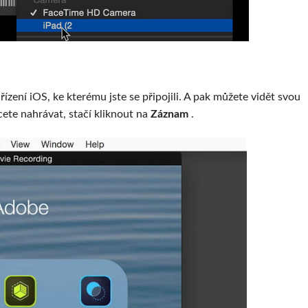
řízení iOS, ke kterému jste se připojili. A pak můžete vidět svou
ete nahrávat, stačí kliknout na
Záznam
.