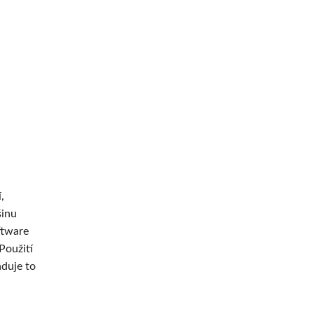
,
šinu
ftware
Použití
duje to