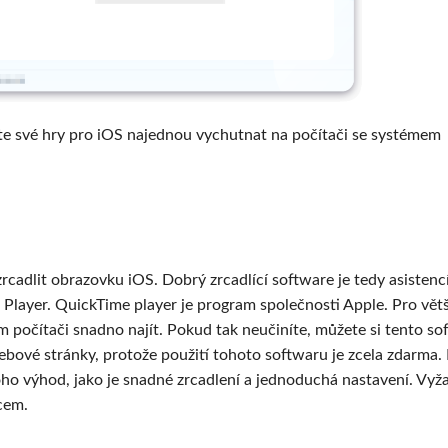
e své hry pro iOS najednou vychutnat na počítači se systémem
cadlit obrazovku iOS. Dobrý zrcadlící software je tedy asistencí
layer. QuickTime player je program společnosti Apple. Pro vět
počítači snadno najít. Pokud tak neučiníte, můžete si tento so
ové stránky, protože použití tohoto softwaru je zcela zdarma. 
o výhod, jako je snadné zrcadlení a jednoduchá nastavení. Vyža
cem.