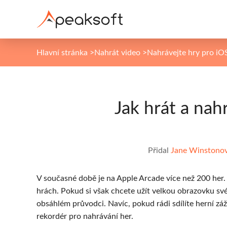
Hlavní stránka
>
Nahrát video
>
Nahrávejte hry pro iOS
Jak hrát a nah
Přidal
Jane Winstono
V současné době je na Apple Arcade více než 200 her.
hrách. Pokud si však chcete užít velkou obrazovku sv
obsáhlém průvodci. Navíc, pokud rádi sdílíte herní zá
rekordér pro nahrávání her.