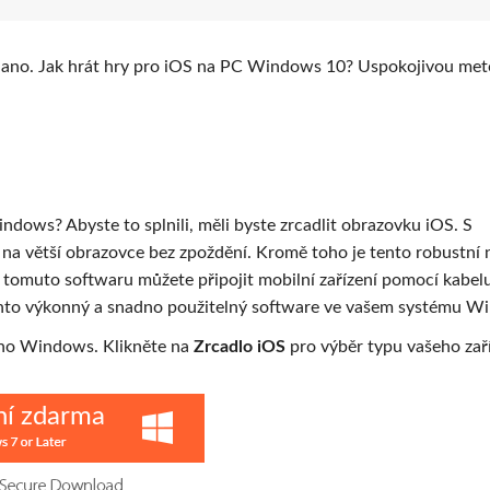
 ano. Jak hrát hry pro iOS na PC Windows 10? Uspokojivou me
ndows? Abyste to splnili, měli byste zrcadlit obrazovku iOS. S
S na větší obrazovce bez zpoždění. Kromě toho je tento robustní 
K tomuto softwaru můžete připojit mobilní zařízení pomocí kabe
tento výkonný a snadno použitelný software ve vašem systému W
vého Windows. Klikněte na
Zrcadlo iOS
pro výběr typu vašeho zaří
ní zdarma