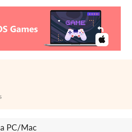
S
 na PC/Mac