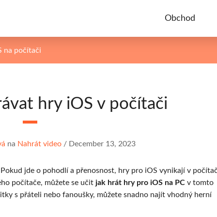
Obchod
 na počítači
rávat hry iOS v počítači
vá
na
Nahrát video
/
December 13, 2023
 Pokud jde o pohodlí a přenosnost, hry pro iOS vynikají v počít
ého počítače, můžete se učit
jak hrát hry pro iOS na PC
v tomto
žitky s přáteli nebo fanoušky, můžete snadno najít vhodný herní