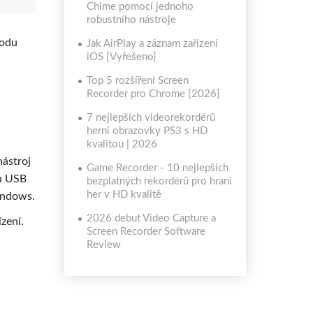
Chime pomocí jednoho
robustního nástroje
todu
Jak AirPlay a záznam zařízení
iOS [Vyřešeno]
Top 5 rozšíření Screen
Recorder pro Chrome [2026]
7 nejlepších videorekordérů
herní obrazovky PS3 s HD
kvalitou | 2026
nástroj
Game Recorder - 10 nejlepších
lu USB
bezplatných rekordérů pro hraní
her v HD kvalitě
indows.
2026 debut Video Capture a
zení.
Screen Recorder Software
Review