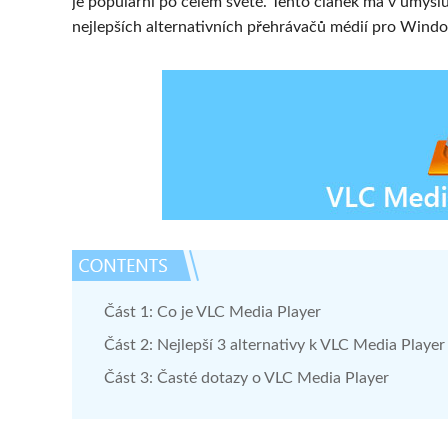
je populární po celém světě. Tento článek má v úmysl
nejlepších alternativních přehrávačů médií pro Wind
Část 1: Co je VLC Media Player
Část 2: Nejlepší 3 alternativy k VLC Media Player
Část 3: Časté dotazy o VLC Media Player