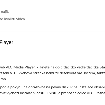
najít.
ad kvalitu videa.
Player
 web VLC Media Player, klikněte na
dolů
tlačítko vedle tlačítka
St
 stažení VLC. Webová stránka nemůže detekovat váš systém, takže
tran.
ej podle pokynů na obrazovce na pevný disk. Plná instalace obsah
vit výchozí instalační cestu. Existuje přenosná edice VLC. Rozbal