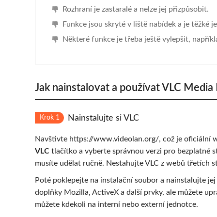
Rozhraní je zastaralé a nelze jej přizpůsobit.
Funkce jsou skryté v liště nabídek a je těžké je 
Některé funkce je třeba ještě vylepšit, napříkl
Jak nainstalovat a používat VLC Media 
Nainstalujte si VLC
Krok 1
Navštivte https://www.videolan.org/, což je oficiální
VLC
tlačítko a vyberte správnou verzi pro bezplatné
musíte udělat ručně. Nestahujte VLC z webů třetích s
Poté poklepejte na instalační soubor a nainstalujte j
doplňky Mozilla, ActiveX a další prvky, ale můžete upra
můžete kdekoli na interní nebo externí jednotce.