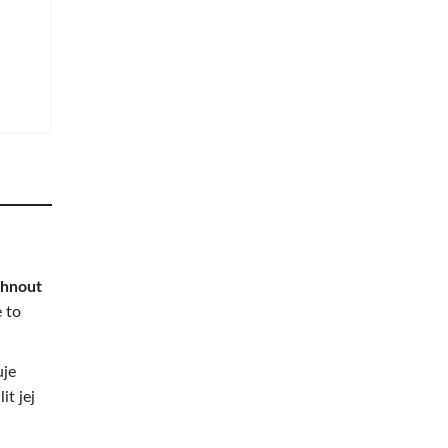
áhnout
 to
uje
it jej