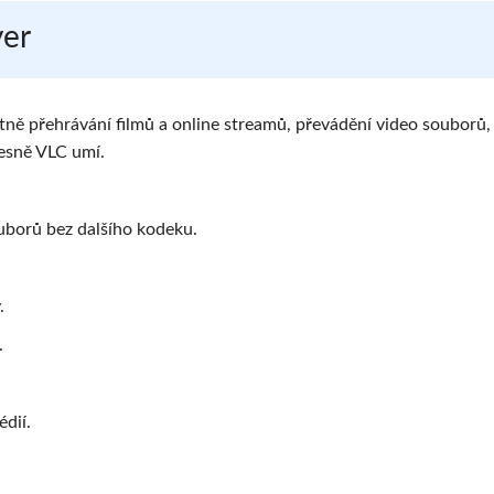
yer
ně přehrávání filmů a online streamů, převádění video souborů,
řesně VLC umí.
ouborů bez dalšího kodeku.
.
.
édií.