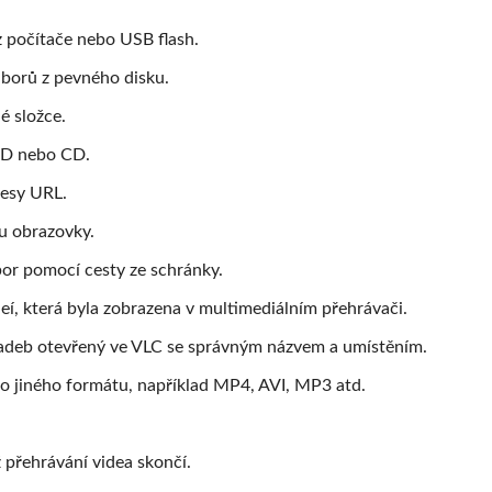
 počítače nebo USB flash.
uborů z pevného disku.
é složce.
DVD nebo CD.
resy URL.
u obrazovky.
or pomocí cesty ze schránky.
eí, která byla zobrazena v multimediálním přehrávači.
adeb otevřený ve VLC se správným názvem a umístěním.
do jiného formátu, například MP4, AVI, MP3 atd.
 přehrávání videa skončí.