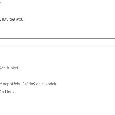
.
 ID3 tag atd.
ch funkcí.
é nepotřebují žádný další kodek.
 a Linux.