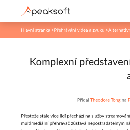
Hlavní stránka
>
Přehrávání videa a zvuku
>
Alternativ
Komplexní představení
Přidal
Theodore Tong
na
P
Přestože stále více lidí přechází na služby streamování
multimediální přehrávač zůstává nepostradatelným ná