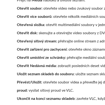
Přejít na
Media
nabídku a uvidíte seznam:
Otevřít soubor:
otevřete video nebo zvukový soubor z
Otevřít více souborů:
otevřete několik mediálních so
Otevřená složka:
otevřít multimediální soubory v jedn
Otevřít disk:
skenujte a otevírejte video soubory z 
Otevřený síťový stream:
přehrajte online stream z ad
Otevřít zařízení pro zachycení:
otevřete okno záznam
Otevřít umístění ze schránky:
přehrajte mediální soub
Otevřít Nedávná média:
zobrazit posledních deset vid
Uložit seznam skladeb do souboru:
uložte seznam skl
Převést/Uložit:
otevřete soubor videa a převeďte jej 
proud:
vysílat síťový proud ve VLC.
Ukončit na konci seznamu skladeb:
zavřete VLC, když