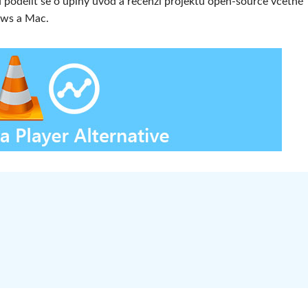
u podělit se o úplný úvod a recenzi projektu open-source včetně
ows a Mac.