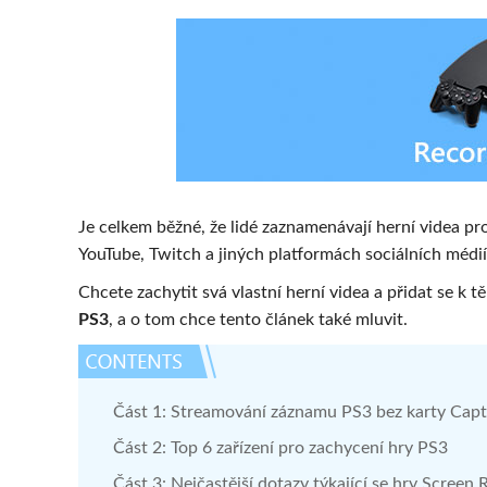
Je celkem běžné, že lidé zaznamenávají herní videa pro
YouTube, Twitch a jiných platformách sociálních médií
Chcete zachytit svá vlastní herní videa a přidat se k
PS3
, a o tom chce tento článek také mluvit.
Část 1: Streamování záznamu PS3 bez karty Cap
Část 2: Top 6 zařízení pro zachycení hry PS3
Část 3: Nejčastější dotazy týkající se hry Screen