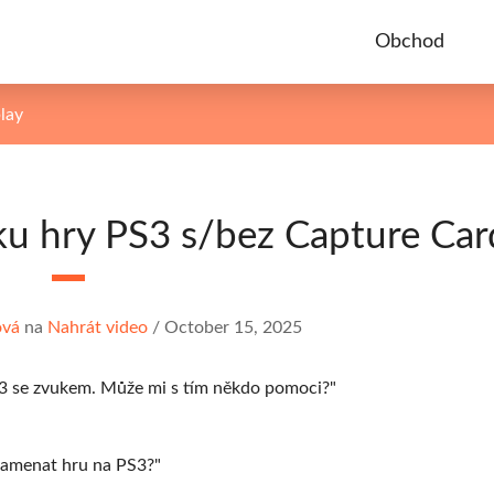
Obchod
lay
ku hry PS3 s/bez Capture Car
ová
na
Nahrát video
/
October 15, 2025
S3 se zvukem. Může mi s tím někdo pomoci?"
znamenat hru na PS3?"