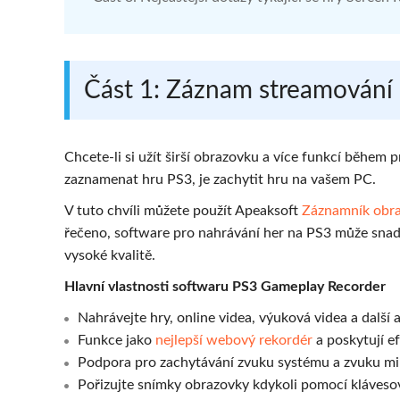
Část 1
: Záznam streamování 
Chcete-li si užít širší obrazovku a více funkcí během 
zaznamenat hru PS3, je zachytit hru na vašem PC.
V tuto chvíli můžete použít Apeaksoft
Záznamník obr
řečeno, software pro nahrávání her na PS3 může snad
vysoké kvalitě.
Hlavní vlastnosti softwaru PS3 Gameplay Recorder
Nahrávejte hry, online videa, výuková videa a dalš
Funkce jako
nejlepší webový rekordér
a poskytují e
Podpora pro zachytávání zvuku systému a zvuku m
Pořizujte snímky obrazovky kdykoli pomocí kláveso