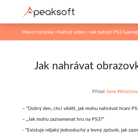
Hlavní stránka
>
Nahrát video
>
Jak nahrát PS3 Gamep
Jak nahrávat obrazov
Přidal
Jane Winston
– "Dobrý den, chci vědět, jak mohu nahrávat hraní P
– „Jak mohu zaznamenat hru na PS3?“
- "Existuje nějaký jednoduchý a levný způsob, jak za