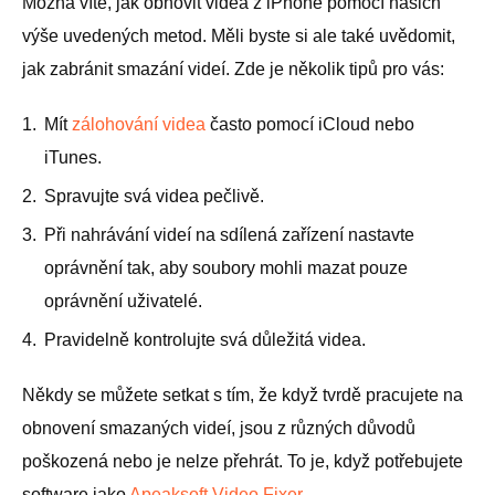
Možná víte, jak obnovit videa z iPhone pomocí našich
výše uvedených metod. Měli byste si ale také uvědomit,
jak zabránit smazání videí. Zde je několik tipů pro vás:
1.
Mít
zálohování videa
často pomocí iCloud nebo
iTunes.
2.
Spravujte svá videa pečlivě.
3.
Při nahrávání videí na sdílená zařízení nastavte
oprávnění tak, aby soubory mohli mazat pouze
oprávnění uživatelé.
4.
Pravidelně kontrolujte svá důležitá videa.
Někdy se můžete setkat s tím, že když tvrdě pracujete na
obnovení smazaných videí, jsou z různých důvodů
poškozená nebo je nelze přehrát. To je, když potřebujete
software jako
Apeaksoft Video Fixer
.