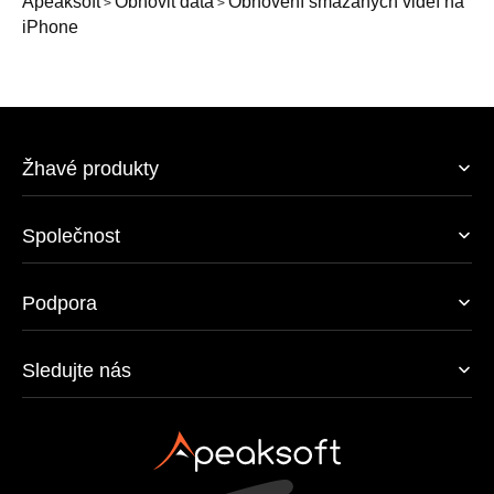
Apeaksoft
Obnovit data
Obnovení smazaných videí na
>
>
iPhone
Žhavé produkty
Společnost
Podpora
Sledujte nás