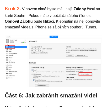
Krok 2.
V novém okně byste měli najít
Zálohy
části na
kartě Souhrn. Pokud máte v počítači zálohu iTunes,
Obnovit Zálohu
bude klikací. Klepnutím na něj obnovíte
smazaná videa z iPhone ze záložních souborů iTunes.
Část 6: Jak zabránit smazání videí