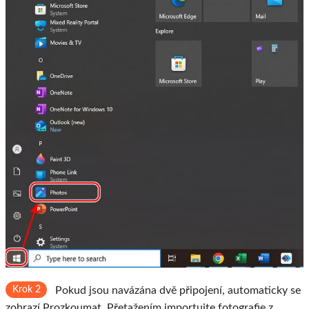
Krok 2
Pokud jsou navázána dvě připojení, automaticky se
zobrazí Prozkoumat. Přetažením importujte fotografie z