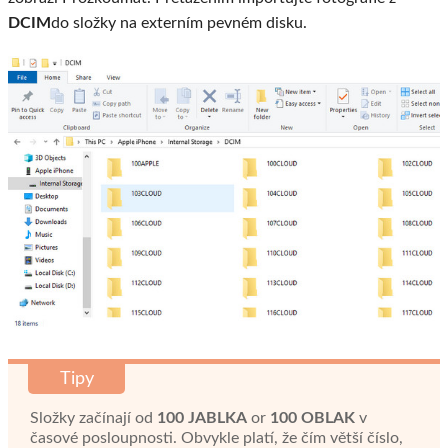
DCIM
do složky na externím pevném disku.
Tipy
Složky začínají od
100 JABLKA
or
100 OBLAK
v
časové posloupnosti. Obvykle platí, že čím větší číslo,