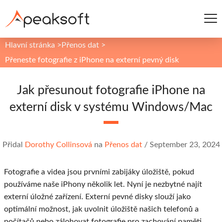
Hlavní stránka
>
Přenos dat
>
Přeneste fotografie z iPhone na externí pevný disk
Jak přesunout fotografie iPhone na
externí disk v systému Windows/Mac
Přidal
Dorothy Collinsová
na
Přenos dat
/
September 23, 2024
Fotografie a videa jsou prvními zabijáky úložiště, pokud
používáme naše iPhony několik let. Nyní je nezbytné najít
externí úložné zařízení. Externí pevné disky slouží jako
optimální možnost, jak uvolnit úložiště našich telefonů a
počítačů nebo zálohovat fotografie pro zachování paměti.