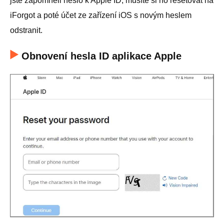
jste zapomněli heslo k Apple ID, musíte si ho resetovat na
iForgot a poté účet ze zařízení iOS s novým heslem
odstranit.
Obnovení hesla ID aplikace Apple