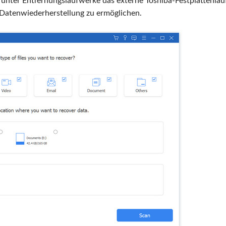
e unter Entfernungslaufwerke das externe Toshiba-Festplattenla
e Datenwiederherstellung zu ermöglichen.