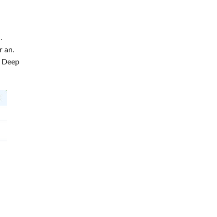
.
r an.
e Deep