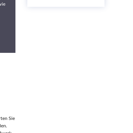
wie
ten Sie
len.