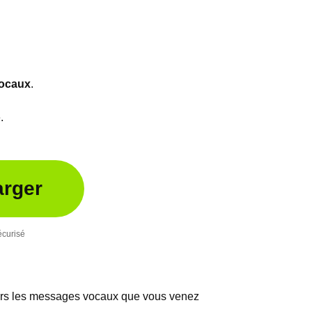
ocaux
.
.
arger
curisé
ors les messages vocaux que vous venez