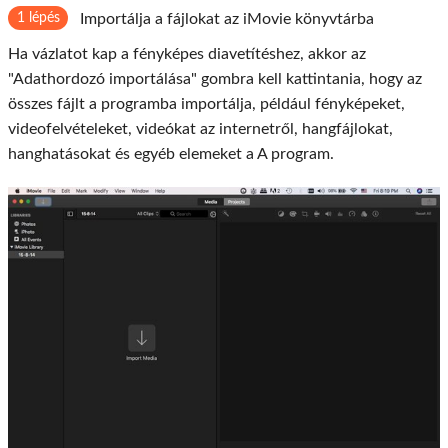
1 lépés
Importálja a fájlokat az iMovie könyvtárba
Ha vázlatot kap a fényképes diavetítéshez, akkor az
"Adathordozó importálása" gombra kell kattintania, hogy az
összes fájlt a programba importálja, például fényképeket,
videofelvételeket, videókat az internetről, hangfájlokat,
hanghatásokat és egyéb elemeket a A program.