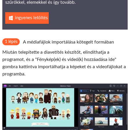
szűrőkkel, elemekkel és így tovább.
ingyenes letöltés
1 lépés
A médiafájlok importálása kötegelt formában
Miután telepítette a diavetítés készítőt, elindíthatja a
programot, és a "Fénykép(ek) és videó(k) hozzáadása ide"
gombra kattintva importálhatja a képeket és a videofájlokat a
programba.