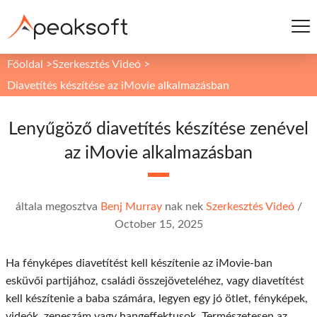
Főoldal
>
Szerkesztés Videó
>
Diavetítés készítése az iMovie alkalmazásban
Lenyűgöző diavetítés készítése zenével
az iMovie alkalmazásban
általa megosztva
Benj Murray
nak nek
Szerkesztés Videó
/
October 15, 2025
Ha fényképes diavetítést kell készítenie az iMovie-ban
esküvői partijához, családi összejöveteléhez, vagy diavetítést
kell készítenie a baba számára, legyen egy jó ötlet, fényképek,
videók, zeneszám vagy hangeffektusok. Természetesen az