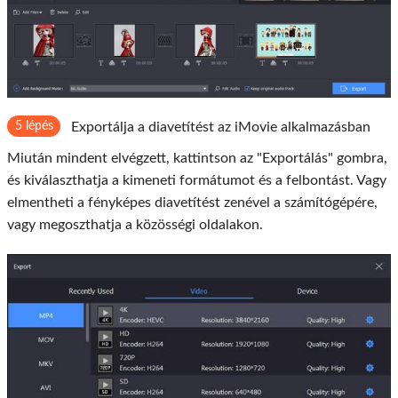
5 lépés
Exportálja a diavetítést az iMovie alkalmazásban
Miután mindent elvégzett, kattintson az "Exportálás" gombra,
és kiválaszthatja a kimeneti formátumot és a felbontást. Vagy
elmentheti a fényképes diavetítést zenével a számítógépére,
vagy megoszthatja a közösségi oldalakon.