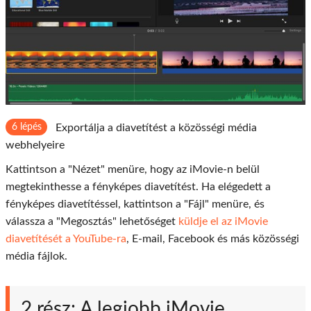
6 lépés
Exportálja a diavetítést a közösségi média
webhelyeire
Kattintson a "Nézet" menüre, hogy az iMovie-n belül
megtekinthesse a fényképes diavetítést. Ha elégedett a
fényképes diavetítéssel, kattintson a "Fájl" menüre, és
válassza a "Megosztás" lehetőséget
küldje el az iMovie
diavetítését a YouTube-ra
, E-mail, Facebook és más közösségi
média fájlok.
2 rész: A legjobb iMovie