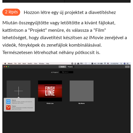
2 lépés
Hozzon létre egy új projektet a diavetítéshez
Miután összegyűjtötte vagy letöltötte a kívánt fájlokat,
kattintson a "Projekt" menüre, és válassza a "Film"
lehetőséget, hogy diavetítést készítsen az iMovie zenéjével a
videók, fényképek és zenefájlok kombinálásával.
Természetesen létrehozhat néhány pótkocsit is.