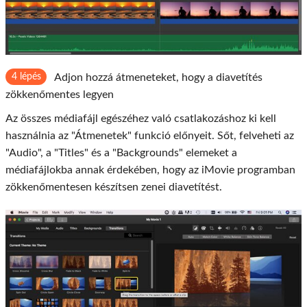
4 lépés
Adjon hozzá átmeneteket, hogy a diavetítés
zökkenőmentes legyen
Az összes médiafájl egészéhez való csatlakozáshoz ki kell
használnia az "Átmenetek" funkció előnyeit. Sőt, felveheti az
"Audio", a "Titles" és a "Backgrounds" elemeket a
médiafájlokba annak érdekében, hogy az iMovie programban
zökkenőmentesen készítsen zenei diavetítést.