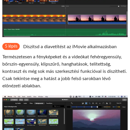
5 lépés
Díszítsd a diavetítést az iMovie alkalmazásban
Természetesen a fényképeket és a videókat fehéregyensúly,
bőrszín-egyensúly, klipszűrő, hanghatások, telítettség,
kontraszt és még sok más szerkesztési funkcióval is díszítheti.
Csak tekintse meg a hatást a jobb felső sarokban lévő
előnézeti ablakban.