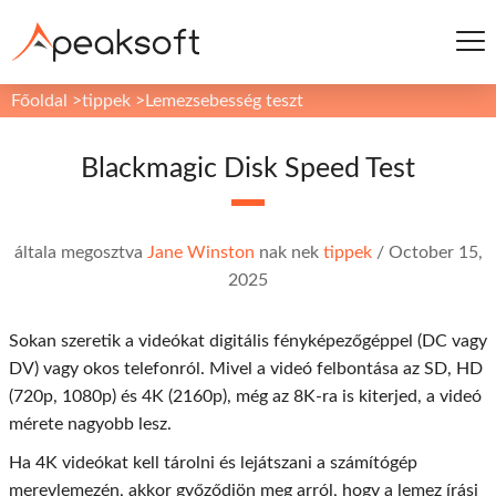
Főoldal
>
tippek
>
Lemezsebesség teszt
Blackmagic Disk Speed ​​Test
általa megosztva
Jane Winston
nak nek
tippek
/
October 15,
2025
Sokan szeretik a videókat digitális fényképezőgéppel (DC vagy
DV) vagy okos telefonról. Mivel a videó felbontása az SD, HD
(720p, 1080p) és 4K (2160p), még az 8K-ra is kiterjed, a videó
mérete nagyobb lesz.
Ha 4K videókat kell tárolni és lejátszani a számítógép
merevlemezén, akkor győződjön meg arról, hogy a lemez írási