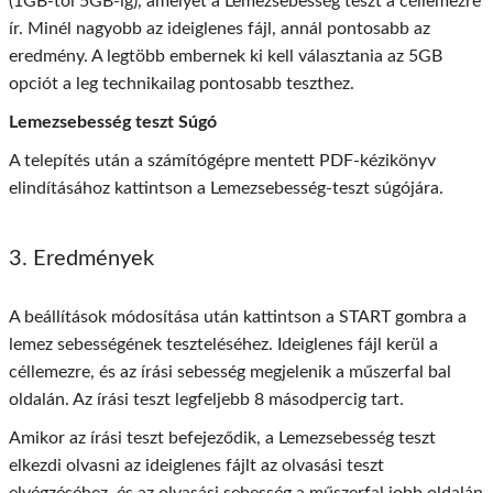
(1GB-től 5GB-ig), amelyet a Lemezsebesség teszt a céllemezre
ír. Minél nagyobb az ideiglenes fájl, annál pontosabb az
eredmény. A legtöbb embernek ki kell választania az 5GB
opciót a leg technikailag pontosabb teszthez.
Lemezsebesség teszt Súgó
A telepítés után a számítógépre mentett PDF-kézikönyv
elindításához kattintson a Lemezsebesség-teszt súgójára.
3. Eredmények
A beállítások módosítása után kattintson a START gombra a
lemez sebességének teszteléséhez. Ideiglenes fájl kerül a
céllemezre, és az írási sebesség megjelenik a műszerfal bal
oldalán. Az írási teszt legfeljebb 8 másodpercig tart.
Amikor az írási teszt befejeződik, a Lemezsebesség teszt
elkezdi olvasni az ideiglenes fájlt az olvasási teszt
elvégzéséhez, és az olvasási sebesség a műszerfal jobb oldalán