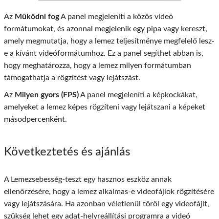
Az
Működni fog
A panel megjeleníti a közös videó
formátumokat, és azonnal megjelenik egy pipa vagy kereszt,
amely megmutatja, hogy a lemez teljesítménye megfelelő lesz-
e a kívánt videóformátumhoz. Ez a panel segíthet abban is,
hogy meghatározza, hogy a lemez milyen formátumban
támogathatja a rögzítést vagy lejátszást.
Az
Milyen gyors (FPS)
A panel megjeleníti a képkockákat,
amelyeket a lemez képes rögzíteni vagy lejátszani a képeket
másodpercenként.
Következtetés és ajánlás
A Lemezsebesség-teszt egy hasznos eszköz annak
ellenőrzésére, hogy a lemez alkalmas-e videofájlok rögzítésére
vagy lejátszására. Ha azonban véletlenül töröl egy videofájlt,
szükség lehet egy adat-helyreállítási programra a videó