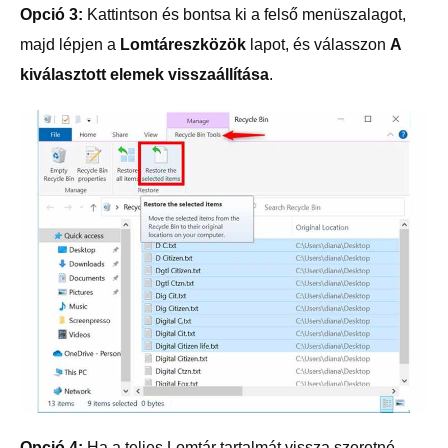
Opció 3:
Kattintson és bontsa ki a felső menüszalagot,
majd lépjen a
Lomtáreszközök
lapot, és válasszon
A
kiválasztott elemek visszaállítása
.
Opció 4:
Ha a teljes Lomtár tartalmát vissza szeretné