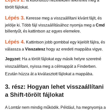
Itt különböző nézetekben tekintheti meg a
törölt fájlokat.
Lépés 3.
Keresse meg a visszaállítani kívánt fájlt, és
jelölje ki. Több fájl visszaállításához nyomja meg a
Cmd
billentyűt, és kattintson az egyes elemekre.
Lépés 4.
Kattintson jobb gombbal egy kijelölt fájlra, és
válassza a
Visszatesz
hogy az eredeti mappába vigye.
Jegyzet:
Ha a törölt fájlokat egy másik helyre szeretné
visszaállítani, nyissa meg a célmappát a Finderben.
Ezután húzza át a kiválasztott fájlokat a mappába.
3. rész: Hogyan lehet visszaállítani
a Shift-törölt fájlokat
A Lomtár nem mindig működik. Például, ha megnyomja a