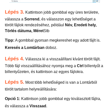
Lépés 3.
Kattintson jobb gombbal egy üres területre,
válassza a
Sorrend
, és válasszon egy lehetőséget a
törölt fájlok rendezéséhez, például
Név, Eredeti hely,
Törlés dátuma, Méret
Stb
Tipp:
A gombbal gyorsan megkereshet egy adott fájlt is.
Keresés a Lomtárban
doboz.
Lépés 4.
Válassza ki a visszaállítani kívánt törölt fájlt.
Több fájl visszaállításához nyomja meg a
Ctrl
billentyűt a
billentyűzeten, és kattintson az egyes fájlokra.
Lépés 5.
Most több lehetőséged is van a Lomtárból
törölt tartalom helyreállítására:
Opció 1:
Kattintson jobb gombbal egy kiválasztott fájlra,
és válassza a
Visszaad
.