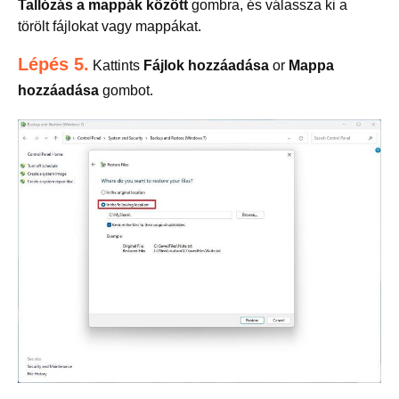
Tallózás a mappák között
gombra, és válassza ki a
törölt fájlokat vagy mappákat.
Lépés 5.
Kattints
Fájlok hozzáadása
or
Mappa
hozzáadása
gombot.