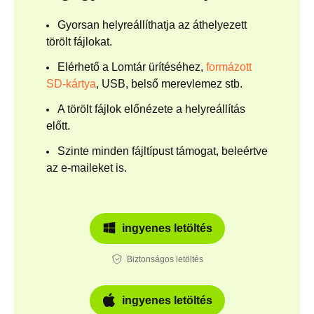
Gyorsan helyreállíthatja az áthelyezett
törölt fájlokat.
Elérhető a Lomtár ürítéséhez,
formázott
SD-kártya
, USB, belső merevlemez stb.
A törölt fájlok előnézete a helyreállítás
előtt.
Szinte minden fájltípust támogat, beleértve
az e-maileket is.
ingyenes letöltés
Biztonságos letöltés
ingyenes letöltés