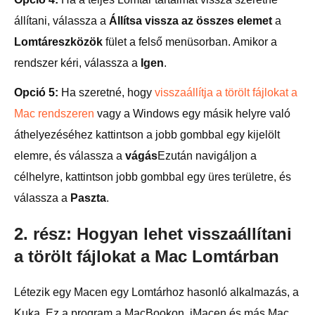
állítani, válassza a
Állítsa vissza az összes elemet
a
Lomtáreszközök
fület a felső menüsorban. Amikor a
rendszer kéri, válassza a
Igen
.
Opció 5:
Ha szeretné, hogy
visszaállítja a törölt fájlokat a
Mac rendszeren
vagy a Windows egy másik helyre való
áthelyezéséhez kattintson a jobb gombbal egy kijelölt
elemre, és válassza a
vágás
Ezután navigáljon a
célhelyre, kattintson jobb gombbal egy üres területre, és
válassza a
Paszta
.
2. rész: Hogyan lehet visszaállítani
a törölt fájlokat a Mac Lomtárban
Létezik egy Macen egy Lomtárhoz hasonló alkalmazás, a
Kuka. Ez a program a MacBookon, iMacen és más Mac