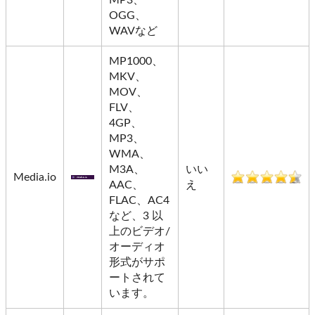
MP3、
OGG、
WAVなど
MP1000、
MKV、
MOV、
FLV、
4GP、
MP3、
WMA、
M3A、
いい
Media.io
AAC、
え
FLAC、AC4
など、3 以
上のビデオ/
オーディオ
形式がサポ
ートされて
います。