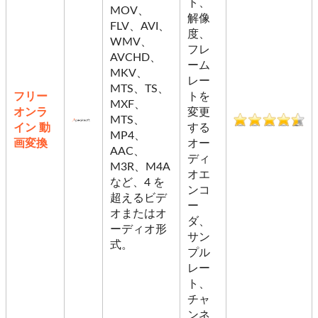
ト、
MOV、
解像
FLV、AVI、
度、
WMV、
フレ
AVCHD、
ーム
MKV、
レー
MTS、TS、
フリー
トを
MXF、
オンラ
変更
MTS、
イン 動
する
MP4、
画変換
オー
AAC、
ディ
M3R、M4A
オエ
など、4 を
ンコ
超えるビデ
ー
オまたはオ
ダ、
ーディオ形
サン
式。
プル
レー
ト、
チャ
ンネ