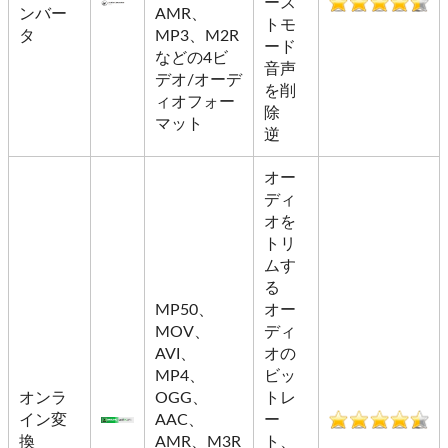
ース
ンバー
AMR、
トモ
タ
MP3、M2R
ード
などの4ビ
音声
デオ/オーデ
を削
ィオフォー
除
マット
逆
オー
ディ
オを
トリ
ムす
る
MP50、
オー
MOV、
ディ
AVI、
オの
MP4、
ビッ
オンラ
OGG、
トレ
イン変
AAC、
ー
換
AMR、M3R
ト、