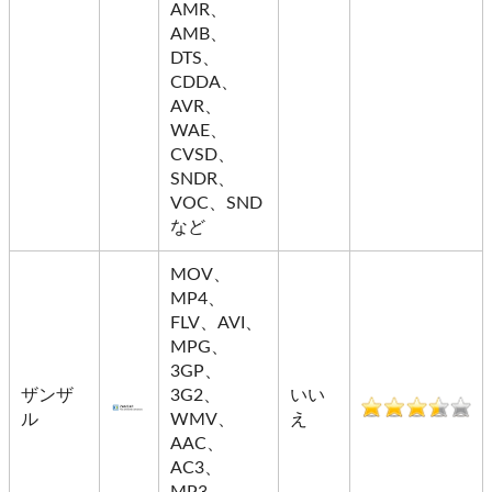
AMR、
AMB、
DTS、
CDDA、
AVR、
WAE、
CVSD、
SNDR、
VOC、SND
など
MOV、
MP4、
FLV、AVI、
MPG、
3GP、
ザンザ
3G2、
いい
ル
WMV、
え
AAC、
AC3、