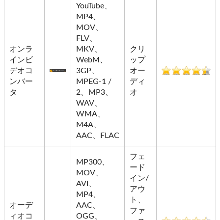
YouTube、
MP4、
MOV、
FLV、
オンラ
MKV、
クリ
インビ
WebM、
ップ
デオコ
3GP、
オー
ンバー
MPEG-1 /
ディ
タ
2、MP3、
オ
WAV、
WMA、
M4A、
AAC、FLAC
フェ
MP300、
ード
MOV、
イン/
AVI、
アウ
MP4、
ト、
オーデ
AAC、
ファ
ィオコ
OGG、