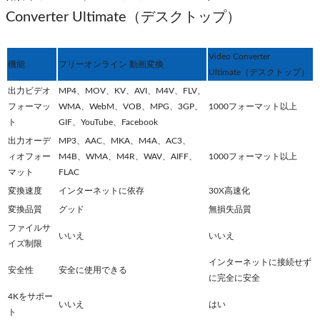
Converter Ultimate（デスクトップ）
Video Converter
機能
フリーオンライン 動画変換
Ultimate（デスクトップ）
出力ビデオ
MP4、MOV、KV、AVI、M4V、FLV、
フォーマッ
WMA、WebM、VOB、MPG、3GP、
1000フォーマット以上
ト
GIF、YouTube、Facebook
出力オーデ
MP3、AAC、MKA、M4A、AC3、
ィオフォー
M4B、WMA、M4R、WAV、AIFF、
1000フォーマット以上
マット
FLAC
変換速度
インターネットに依存
30X高速化
変換品質
グッド
無損失品質
ファイルサ
いいえ
いいえ
イズ制限
インターネットに接続せず
安全性
安全に使用できる
に完全に安全
4Kをサポー
いいえ
はい
ト