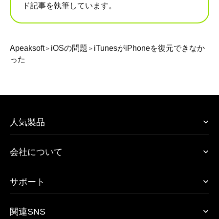
ド記事を執筆しています。
Apeaksoft
iOSの問題
iTunesがiPhoneを復元できなか
>
>
った
人気製品
会社について
サポート
関連SNS