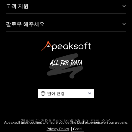
고객 지원
팔로우 해주세요
언어 변경
저작권 © 2026 Apeaksoft Studio. 판권 소유.
Apeaksoft uses cookies to ensure you get the best experience on our website.
Privacy Policy
Got it!