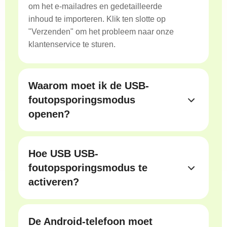
om het e-mailadres en gedetailleerde
inhoud te importeren. Klik ten slotte op
"Verzenden" om het probleem naar onze
klantenservice te sturen.
Waarom moet ik de USB-
foutopsporingsmodus
openen?
a.
USB Debugging Mode is gerelateerd
aan de ontwikkelingsfunctie die door
Hoe USB USB-
Android wordt geleverd. Met het openen
van de functie kunnen gebruikers
foutopsporingsmodus te
gegevens kopiëren en overbrengen
activeren?
tussen computer en Android-apparaten,
Voor Android 2.3 of eerder:
apps installeren op Android-telefoons,
Zoek "Instellingen" op het apparaat> Klik
loggegevens lezen, enz.
De Android-telefoon moet
op "Toepassing"> Klik op "Ontwikkeling">