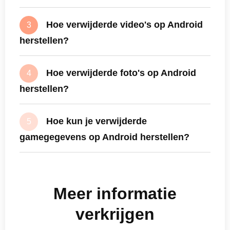
waarmee u Windows Defender Firewall
wilt uitschakelen en vink het vakje
Hoe verwijderde video's op Android
3
daarvoor aan.
herstellen?
Way 3
. Gebruik opdrachtprompt
Zoek eerst naar 'Opdrachtprompt' in het
zoekvak. Voer vervolgens de opdracht
Hoe verwijderde foto's op Android
4
'netsh advfirewall set allprofiles state off'
herstellen?
in om Windows Defender Firewall uit te
schakelen.
Hoe kun je verwijderde
5
gamegegevens op Android herstellen?
Meer informatie
verkrijgen