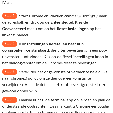
Mac
Stap 1
Start Chrome en Plakken
chrome: // settings /
naar
de adresbalk en druk op de
Enter
sleutel. Kies de
Geavanceerd
menu om op het
Reset instellingen
op het
linker zijpaneel.
Stap 2
Klik
Instellingen herstellen naar hun
oorspronkelijke standaard
, die u ter bevestiging in een pop-
upvenster kunt vinden. Klik op de
Reset instellingen
knop in
het dialoogvenster om de Chrome-reset te bevestigen.
Stap 3
Verwijder het ongewenste of verdachte beleid. Ga
naar chrome://policy om ze dienovereenkomstig te
verwijderen. Als u de details niet kunt bevestigen, stelt u ze
gewoon opnieuw in.
Stap 4
Daarna kunt u de
terminal
app op je Mac en plak de
onderstaande opdrachten. Daarna kunt u Chrome eenvoudig
opnieuw opstarten en teruggaan naar
settings
voor enkele