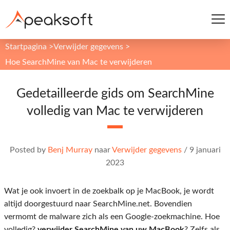
Startpagina
>
Verwijder gegevens
>
Hoe SearchMine van Mac te verwijderen
Gedetailleerde gids om SearchMine
volledig van Mac te verwijderen
Posted by
Benj Murray
naar
Verwijder gegevens
/
9 januari
2023
Wat je ook invoert in de zoekbalk op je MacBook, je wordt
altijd doorgestuurd naar SearchMine.net. Bovendien
vermomt de malware zich als een Google-zoekmachine. Hoe
volledig?
verwijder SearchMine van uw MacBook
? Zelfs als