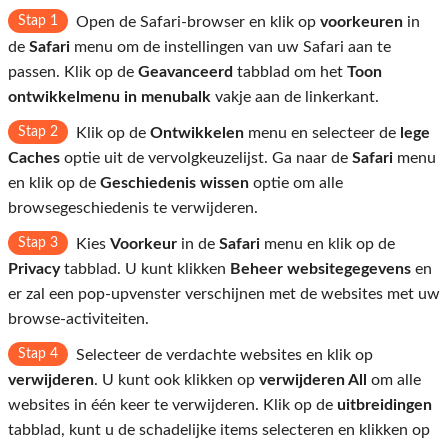
Stap 1
Open de Safari-browser en klik op
voorkeuren
in
de
Safari
menu om de instellingen van uw Safari aan te
passen. Klik op de
Geavanceerd
tabblad om het
Toon
ontwikkelmenu in menubalk
vakje aan de linkerkant.
Stap 2
Klik op de
Ontwikkelen
menu en selecteer de
lege
Caches
optie uit de vervolgkeuzelijst. Ga naar de
Safari
menu
en klik op de
Geschiedenis wissen
optie om alle
browsegeschiedenis te verwijderen.
Stap 3
Kies
Voorkeur
in de
Safari
menu en klik op de
Privacy
tabblad. U kunt klikken
Beheer websitegegevens
en
er zal een pop-upvenster verschijnen met de websites met uw
browse-activiteiten.
Stap 4
Selecteer de verdachte websites en klik op
verwijderen
. U kunt ook klikken op
verwijderen All
om alle
websites in één keer te verwijderen. Klik op de
uitbreidingen
tabblad, kunt u de schadelijke items selecteren en klikken op