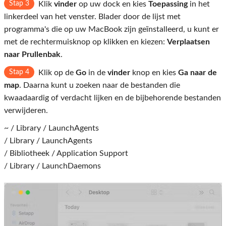
Stap 3
Klik
vinder
op uw dock en kies
Toepassing
in het
linkerdeel van het venster. Blader door de lijst met
programma's die op uw MacBook zijn geïnstalleerd, u kunt er
met de rechtermuisknop op klikken en kiezen:
Verplaatsen
naar Prullenbak
.
Stap 4
Klik op de
Go
in de
vinder
knop en kies
Ga naar de
map
. Daarna kunt u zoeken naar de bestanden die
kwaadaardig of verdacht lijken en de bijbehorende bestanden
verwijderen.
~ / Library / LaunchAgents
/ Library / LaunchAgents
/ Bibliotheek / Application Support
/ Library / LaunchDaemons