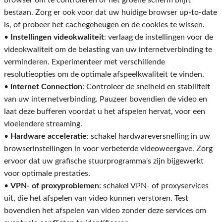
browser om te controleren of het groene scherm blijft
bestaan. Zorg er ook voor dat uw huidige browser up-to-date
is, of probeer het cachegeheugen en de cookies te wissen.
•
Instellingen videokwaliteit
: verlaag de instellingen voor de
videokwaliteit om de belasting van uw internetverbinding te
verminderen. Experimenteer met verschillende
resolutieopties om de optimale afspeelkwaliteit te vinden.
•
internet Connection
: Controleer de snelheid en stabiliteit
van uw internetverbinding. Pauzeer bovendien de video en
laat deze bufferen voordat u het afspelen hervat, voor een
vloeiendere streaming.
•
Hardware acceleratie
: schakel hardwareversnelling in uw
browserinstellingen in voor verbeterde videoweergave. Zorg
ervoor dat uw grafische stuurprogramma's zijn bijgewerkt
voor optimale prestaties.
•
VPN- of proxyproblemen
: schakel VPN- of proxyservices
uit, die het afspelen van video kunnen verstoren. Test
bovendien het afspelen van video zonder deze services om