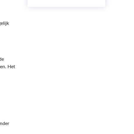
elijk
de
len. Het
ander