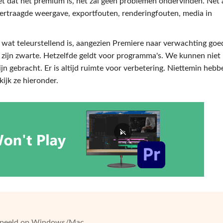
et dat het premium is, het zal geen problemen ondervinden. Net a
ertraagde weergave, exportfouten, renderingfouten, media in
, wat teleurstellend is, aangezien Premiere naar verwachting goe
on zijn zwarte. Hetzelfde geldt voor programma's. We kunnen niet
jn gebracht. Er is altijd ruimte voor verbetering. Niettemin heb
ijk ze hieronder.
espeeld op Windows/Mac