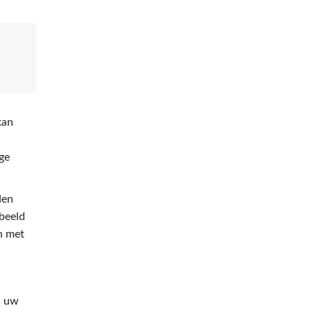
kan
ge
den
rbeeld
n met
n uw