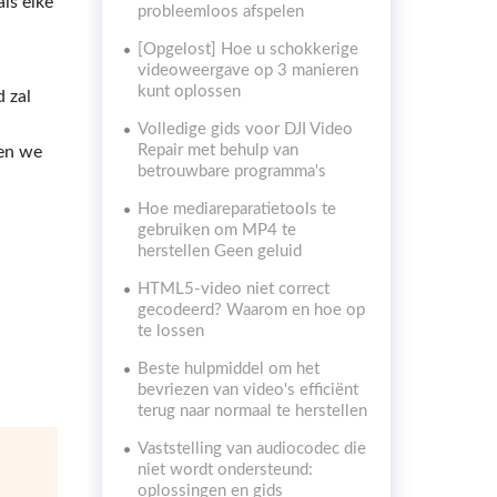
ls elke
probleemloos afspelen
[Opgelost] Hoe u schokkerige
videoweergave op 3 manieren
kunt oplossen
d zal
Volledige gids voor DJI Video
Repair met behulp van
ben we
betrouwbare programma's
Hoe mediareparatietools te
gebruiken om MP4 te
herstellen Geen geluid
HTML5-video niet correct
gecodeerd? Waarom en hoe op
te lossen
Beste hulpmiddel om het
bevriezen van video's efficiënt
terug naar normaal te herstellen
Vaststelling van audiocodec die
niet wordt ondersteund:
oplossingen en gids