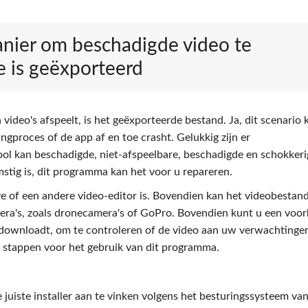
anier om beschadigde video te
e is geëxporteerd
eo's afspeelt, is het geëxporteerde bestand. Ja, dit scenario 
ngproces of de app af en toe crasht. Gelukkig zijn er
ool kan beschadigde, niet-afspeelbare, beschadigde en schokkeri
stig is, dit programma kan het voor u repareren.
ve of een andere video-editor is. Bovendien kan het videobestan
mera's, zoals dronecamera's of GoPro. Bovendien kunt u een voo
 downloadt, om te controleren of de video aan uw verwachtinge
e stappen voor het gebruik van dit programma.
juiste installer aan te vinken volgens het besturingssysteem va