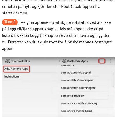
Cloak på Android-enheten din. Etter det, start den rotfestede
enheten på nytt og kjør deretter Root Cloak-appen fra
startskjermen.
Trinn 3
Velg nå appene du vil skjule rotstatus ved å klikke
på
Legg til/fjern apper
knapp. Hvis målappen ikke er på
listen, trykk på
Legg til
knappen øverst til høyre og legg den
til. Deretter kan du skjule root for å bruke mange utestengte
apper.