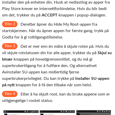
installer den på enheten din. Husk at nedlasting av apper fra
Play Store krever en internettforbindelse. Hvis du blir bedt
om det, trykker du på
ACCEPT
knappen i popup-dialogen.
Trinn 2
Deretter åpner du Hide My Root-appen fra
startskjermen. Når du åpner appen for første gang, trykk på
Godta for å gi rottilgangstillatelse.
Trinn 3
Det er mer enn én måte å skjule roten på. Hvis du
vil skjule rotstatusen din for alle apper, trykker du på
Skjul su
binær
knappen på hovedgrensesnittet, og du må gi
superbrukertilgang for å fullføre den. Og alternativet
Avinstaller SU-appen kan midlertidig fjerne
superbrukerprivilegiet. Du kan trykke på
Installer SU-appen
på nytt
knappen for å få den tilbake når som helst.
Trinn 4
Etter å ha skjult root, kan du bruke appene som er
utilgjengelige i rootet status.