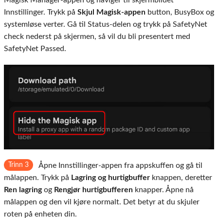
Magisk Manager-appen og naviger til skjermbildet
Innstillinger. Trykk på
Skjul Magisk-appen
button, BusyBox og
systemløse verter. Gå til Status-delen og trykk på SafetyNet
check nederst på skjermen, så vil du bli presentert med
SafetyNet Passed.
Trinn 3
Åpne Innstillinger-appen fra appskuffen og gå til
målappen. Trykk på
Lagring og hurtigbuffer
knappen, deretter
Ren lagring
og
Rengjør hurtigbufferen
knapper. Åpne nå
målappen og den vil kjøre normalt. Det betyr at du skjuler
roten på enheten din.