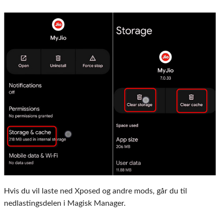
Hvis du vil laste ned Xposed og andre mods, går du til
nedlastingsdelen i Magisk Manager.