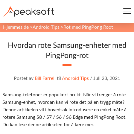
Hjemmeside
>
Android Tips
>
Rot med PingPong Root
Hvordan rote Samsung-enheter med
PingPong-rot
Postet av
Bill Farrell
til
Android Tips
/
Juli 23, 2021
Samsung-telefoner er populært brukt. Når vi trenger å rote
Samsung-enhet, hvordan kan vi rote det på en trygg måte?
Denne artikkelen vil i hovedsak introdusere en enkel måte å
rotere Samsung S8 / S7 / S6 / S6 Edge med PingPong Root.
Du kan lese denne artikkelen for å lære mer.