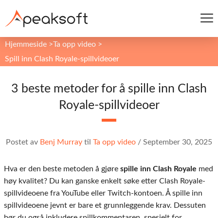
Hjemmeside
>
Ta opp video
>
Spill inn Clash Royale-spillvideoer
3 beste metoder for å spille inn Clash
Royale-spillvideoer
Postet av
Benj Murray
til
Ta opp video
/
September 30, 2025
Hva er den beste metoden å gjøre
spille inn Clash Royale
med
høy kvalitet? Du kan ganske enkelt søke etter Clash Royale-
spillvideoene fra YouTube eller Twitch-kontoen. Å spille inn
spillvideoene jevnt er bare et grunnleggende krav. Dessuten
bør du også inkludere spillkommentaren, spesielt for