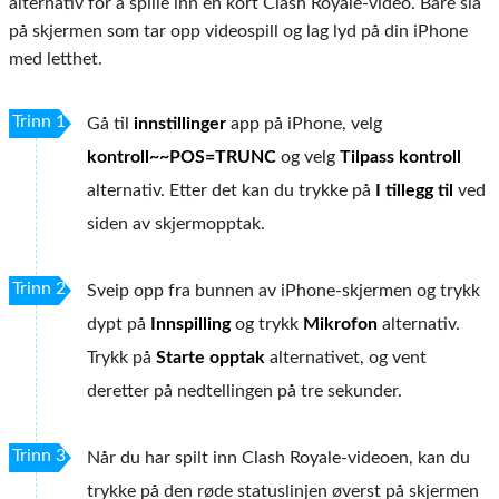
alternativ for å spille inn en kort Clash Royale-video. Bare slå
på skjermen som tar opp videospill og lag lyd på din iPhone
med letthet.
Trinn 1
Gå til
innstillinger
app på iPhone, velg
kontroll~~POS=TRUNC
og velg
Tilpass kontroll
alternativ. Etter det kan du trykke på
I tillegg til
ved
siden av skjermopptak.
Trinn 2
Sveip opp fra bunnen av iPhone-skjermen og trykk
dypt på
Innspilling
og trykk
Mikrofon
alternativ.
Trykk på
Starte opptak
alternativet, og vent
deretter på nedtellingen på tre sekunder.
Trinn 3
Når du har spilt inn Clash Royale-videoen, kan du
trykke på den røde statuslinjen øverst på skjermen