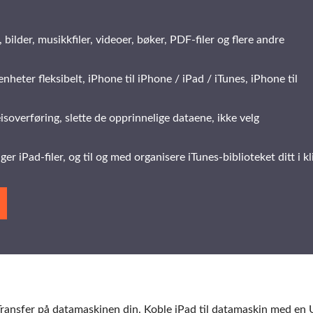
 bilder, musikkfiler, videoer, bøker, PDF-filer og flere andre
heter fleksibelt, iPhone til iPhone / iPad / iTunes, iPhone til
isoverføring, slette de opprinnelige dataene, ikke velg
ger iPad-filer, og til og med organisere iTunes-biblioteket ditt i kl
 Transfer på datamaskinen din. Koble iPad til datamaskin med en