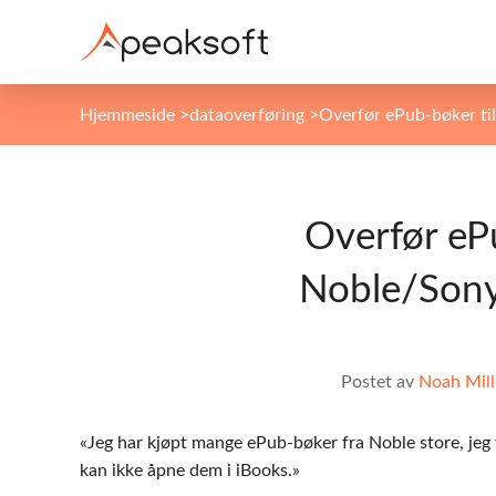
Hjemmeside
>
dataoverføring
>
Overfør ePub-bøker til
Overfør ePu
Noble/Sony
Postet av
Noah Mill
«Jeg har kjøpt mange ePub-bøker fra Noble store, jeg 
kan ikke åpne dem i iBooks.»