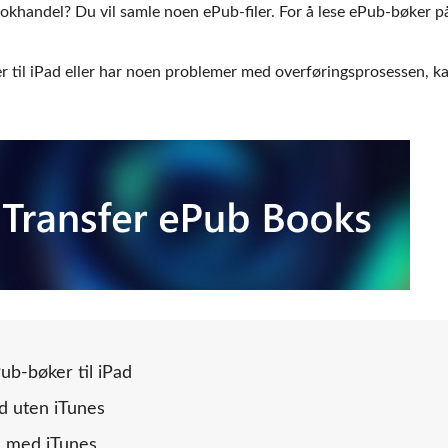
bokhandel? Du vil samle noen ePub-filer. For å lese ePub-bøker p
r til iPad eller har noen problemer med overføringsprosessen, k
ub-bøker til iPad
ad uten iTunes
ad med iTunes