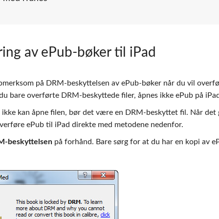
ring av ePub-bøker til iPad
ppmerksom på DRM-beskyttelsen av ePub-bøker når du vil overf
 du bare overførte DRM-beskyttede filer, åpnes ikke ePub på iPad
kke kan åpne filen, bør det være en DRM-beskyttet fil. Når det 
overføre ePub til iPad direkte med metodene nedenfor.
M-beskyttelsen
på forhånd. Bare sørg for at du har en kopi av e