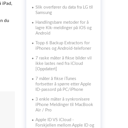
å iPad,
Slik overfører du data fra LG til
Samsung
an du
Handlingsbare metoder for å
lagre Kik-meldinger på iOS og
Android
Topp 6 Backup Extractors for
iPhones og Android-telefoner
7 raske måter å fikse bilder vil
ikke lastes ned fra iCloud
[Oppdatert]
7 måter å fikse iTunes
fortsetter å spørre etter Apple
ID-passord på PC/iPhone
3 enkle måter å synkronisere
iPhone Meldinger til MacBook
Air / Pro
Apple ID VS iCloud -
Forskjellen mellom Apple ID og