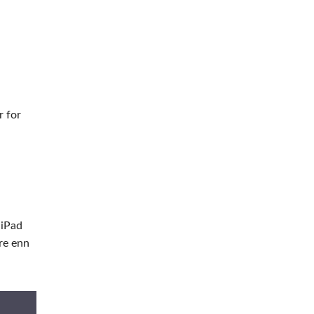
r for
 iPad
re enn