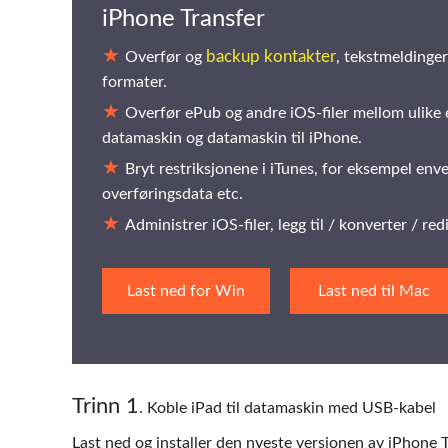
iPhone Transfer
backup kontakter
Overfør og
, tekstmeldinger,
formater.
Overfør ePub og andre iOS-filer mellom ulike en
datamaskin og datamaskin til iPhone.
Bryt restriksjonene i iTunes, for eksempel enve
overføringsdata etc.
Administrer iOS-filer, legg til / konverter / redi
Last ned for Win
Last ned til Mac
Trinn 1
. Koble iPad til datamaskin med USB-kabel
Last ned og installer den nyeste versjonen av iPhone