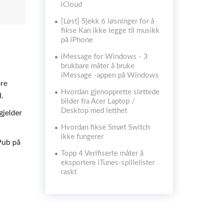
iCloud
[Løst] Sjekk 6 løsninger for å
fikse Kan ikke legge til musikk
på iPhone
iMessage for Windows - 3
brukbare måter å bruke
iMessage -appen på Windows
øre
Hvordan gjenopprette slettede
.
bilder fra Acer Laptop /
Desktop med letthet
gjelder
Hvordan fikse Smart Switch
ikke fungerer
Pub på
Topp 4 Verifiserte måter å
eksportere iTunes-spillelister
raskt