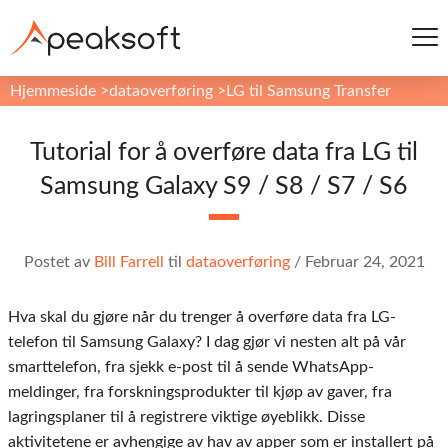
Hjemmeside
>
dataoverføring
>
LG til Samsung Transfer
Tutorial for å overføre data fra LG til
Samsung Galaxy S9 / S8 / S7 / S6
Postet av
Bill Farrell
til
dataoverføring
/
Februar 24, 2021
Hva skal du gjøre når du trenger å overføre data fra LG-
telefon til Samsung Galaxy? I dag gjør vi nesten alt på vår
smarttelefon, fra sjekk e-post til å sende WhatsApp-
meldinger, fra forskningsprodukter til kjøp av gaver, fra
lagringsplaner til å registrere viktige øyeblikk. Disse
aktivitetene er avhengige av hav av apper som er installert på