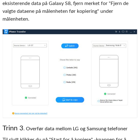
eksisterende data på Galaxy S8, fjern merket for "Fjern de
valgte dataene på målenheten før kopiering" under
målenheten.
Trinn 3
. Overfør data mellom LG og Samsung telefoner
Til slutt klikker du på "Start for å kopiere" -knappen for å