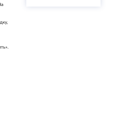
На
дку,
ть».