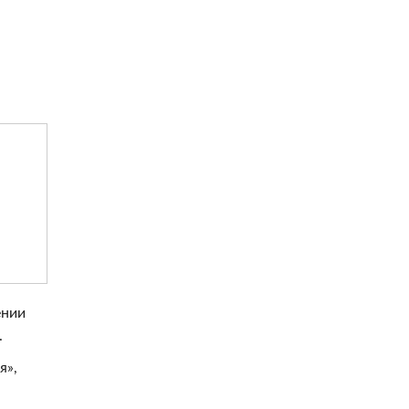
ении
.
я»,