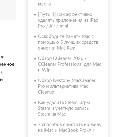
место
[Пути 4] Как эффективно
удалять приложения из iPad
Pro / Air / mini
Освободите память Mac с
помощью 5 лучших средств
очистки Mac Ram
ое
Обзор CCleaner 2026 -
иченное
CCleaner Professional для Mac
и Win
 с
 и
Обзор Nektony MacCleaner
Pro и альтернатива Mac
Cleanup
Как удалить Steam, игры
Steam и учетную запись
Steam на Mac
7 способов очистить корзину
на iMac и MacBook Pro/Air