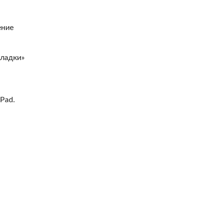
ение
кладки»
Pad.