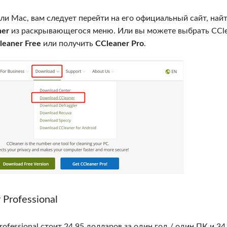
ли Mac, вам следует перейти на его официальный сайт, най
ner
из раскрывающегося меню. Или вы можете выбрать CCl
leaner Free
или получить
CCleaner Pro
.
Professional
ofessional стоит 24.95 долларов за один год / один ПК и 34