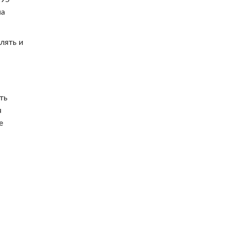
на
лять и
ть
я
е