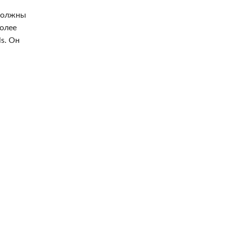
 должны
более
ls. Он
.