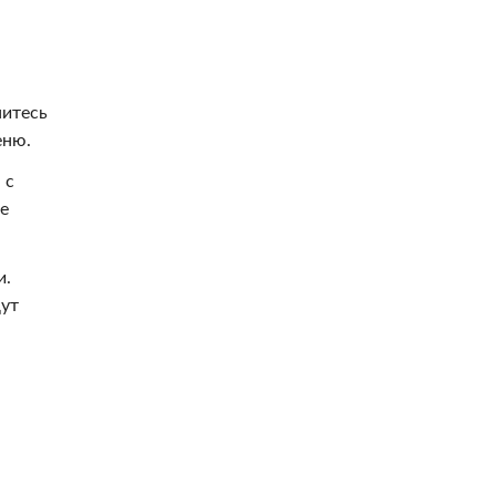
нитесь
ню.
 с
ее
и.
ут