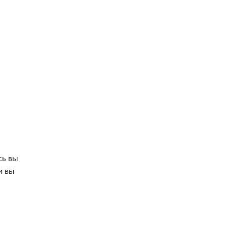
сь вы
и вы