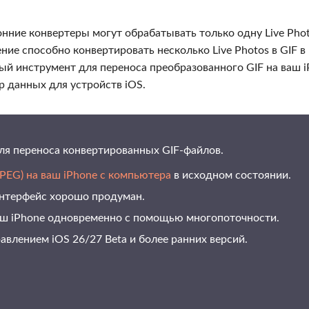
ронние конвертеры могут обрабатывать только одну Live Pho
ие способно конвертировать несколько Live Photos в GIF в
й инструмент для переноса преобразованного GIF на ваш i
данных для устройств iOS.
для переноса конвертированных GIF-файлов.
PEG) на ваш iPhone с компьютера
в исходном состоянии.
 интерфейс хорошо продуман.
аш iPhone одновременно с помощью многопоточности.
авлением iOS 26/27 Beta и более ранних версий.