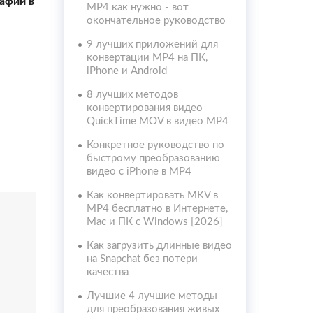
афии в
MP4 как нужно - вот
окончательное руководство
9 лучших приложений для
конвертации MP4 на ПК,
iPhone и Android
8 лучших методов
конвертирования видео
QuickTime MOV в видео MP4
Конкретное руководство по
быстрому преобразованию
видео с iPhone в MP4
Как конвертировать MKV в
MP4 бесплатно в Интернете,
Mac и ПК с Windows [2026]
Как загрузить длинные видео
на Snapchat без потери
качества
Лучшие 4 лучшие методы
для преобразования живых