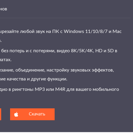
онов
ырезайте любой звук на ПК с Windows 11/10/8/7 и Mac
.
без потерь и с потерями, видео 8K/5K/4K, HD и SD в
атах.
зание, объединение, настройку звуковых эффектов,
ие качества и другие функции.
дио в рингтоны MP3 или M4R для вашего мобильного
Скачать