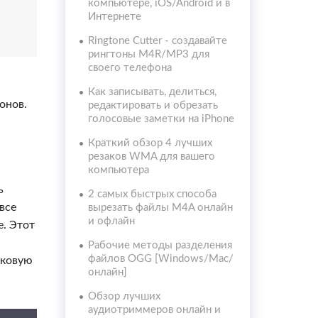
компьютере, iOS/Android и в
Интернете
Ringtone Cutter - создавайте
рингтоны M4R/MP3 для
своего телефона
Как записывать, делиться,
онов.
редактировать и обрезать
голосовые заметки на iPhone
Краткий обзор 4 лучших
резаков WMA для вашего
компьютера
ь
2 самых быстрых способа
все
вырезать файлы M4A онлайн
и офлайн
е. Этот
Рабочие методы разделения
файлов OGG [Windows/Mac/
уковую
онлайн]
Обзор лучших
аудиотриммеров онлайн и