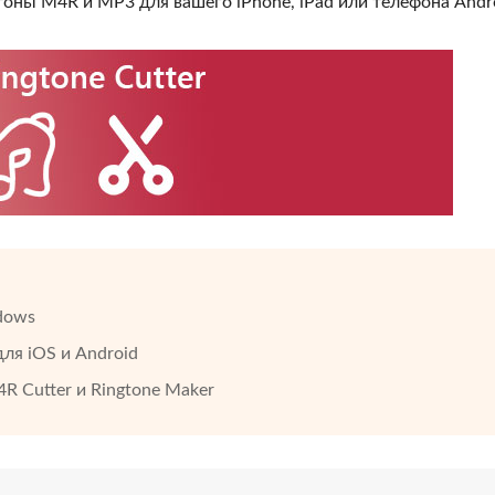
оны M4R и MP3 для вашего iPhone, iPad или телефона Andro
dows
ля iOS и Android
R Cutter и Ringtone Maker