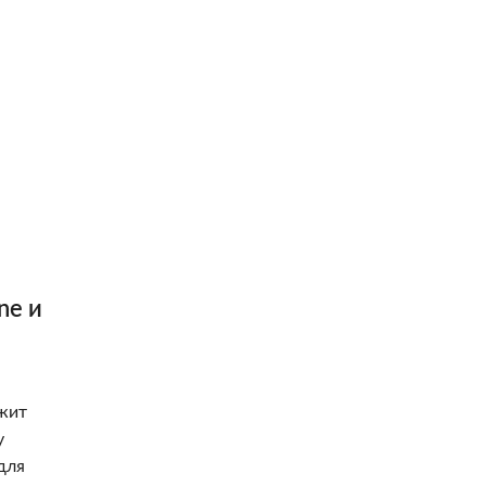
ne и
ржит
у
для