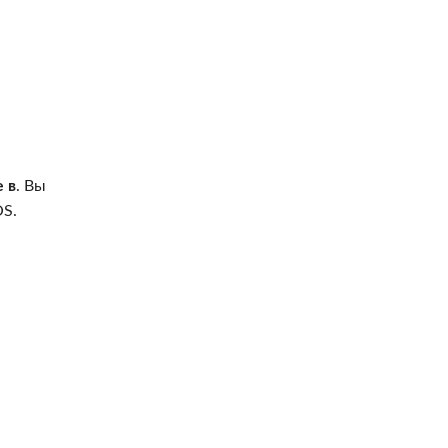
 в
. Вы
OS.