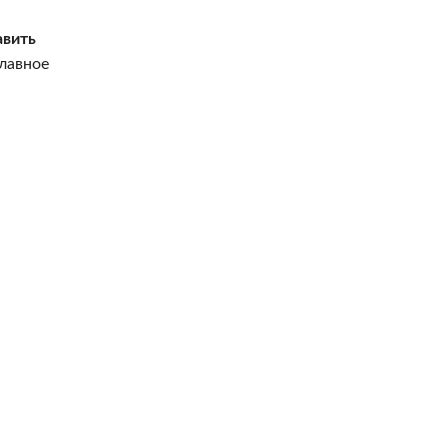
вить
главное