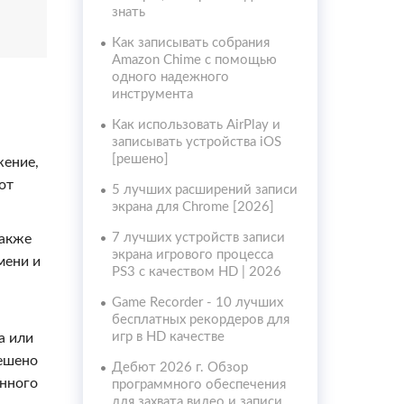
знать
Как записывать собрания
Amazon Chime с помощью
одного надежного
инструмента
Как использовать AirPlay и
записывать устройства iOS
[решено]
жение,
от
5 лучших расширений записи
экрана для Chrome [2026]
7 лучших устройств записи
также
экрана игрового процесса
мени и
PS3 с качеством HD | 2026
Game Recorder - 10 лучших
бесплатных рекордеров для
игр в HD качестве
а или
решено
Дебют 2026 г. Обзор
енного
программного обеспечения
для захвата видео и записи