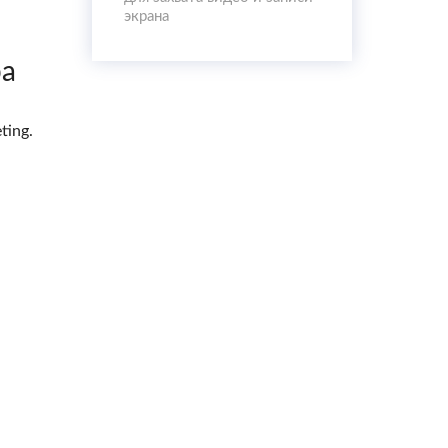
экрана
ра
ting.