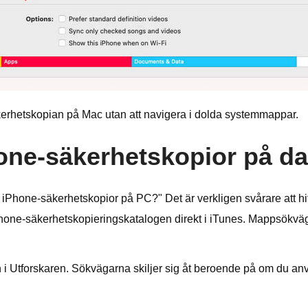
äkerhetskopian på Mac utan att navigera i dolda systemmappar.
hone-säkerhetskopior på d
iPhone-säkerhetskopior på PC?" Det är verkligen svårare att h
one-säkerhetskopieringskatalogen direkt i iTunes. Mappsökvägen
 i Utforskaren. Sökvägarna skiljer sig åt beroende på om du anv