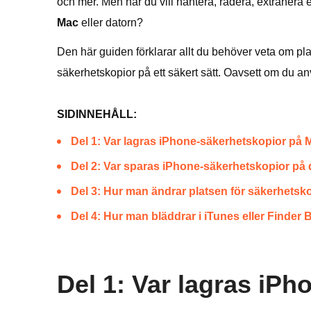
och mer. Men när du vill hantera, radera, extrahera el
Mac
eller datorn?
Den här guiden förklarar allt du behöver veta om pla
säkerhetskopior på ett säkert sätt. Oavsett om du a
SIDINNEHÅLL:
Del 1: Var lagras iPhone-säkerhetskopior på
Del 2: Var sparas iPhone-säkerhetskopior på
Del 3: Hur man ändrar platsen för säkerhetsk
Del 4: Hur man bläddrar i iTunes eller Finder
Del 1: Var lagras iP