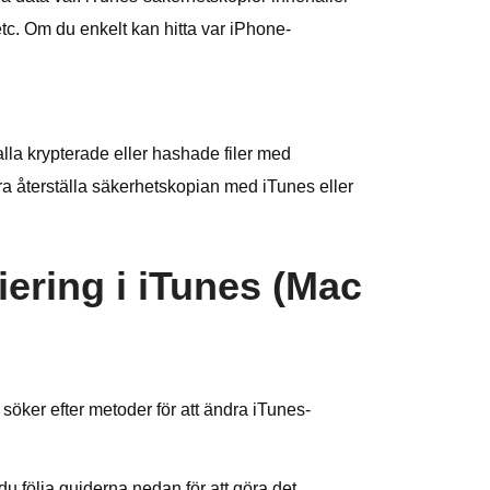
etc. Om du enkelt kan hitta var iPhone-
lla krypterade eller hashade filer med
ara återställa säkerhetskopian med iTunes eller
iering i iTunes (Mac
söker efter metoder för att ändra iTunes-
 följa guiderna nedan för att göra det.