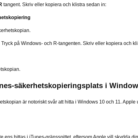
R
tangent. Skriv eller kopiera och klistra sedan in:
tskopiering
kerhetskopian.
: Tryck på Windows- och R-tangenten. Skriv eller kopiera och kli
etskopian.
iTunes-säkerhetskopieringsplats i Windo
etskopian är notoriskt svår att hitta i Windows 10 och 11. Apple u
ens hittas i iTunes-gränssnittet, eftersom Apple vill skydda di