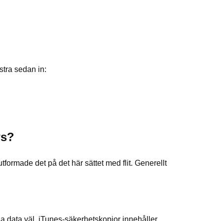
stra sedan in:
ws?
tformade det på det här sättet med flit. Generellt
na data väl. iTunes-säkerhetskopior innehåller