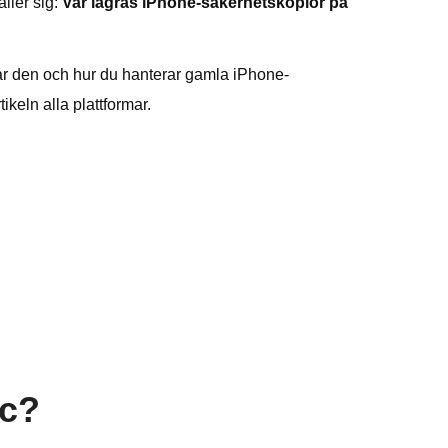
ller sig:
Var lagras iPhone-säkerhetskopior på
drar den och hur du hanterar gamla iPhone-
keln alla plattformar.
ac?