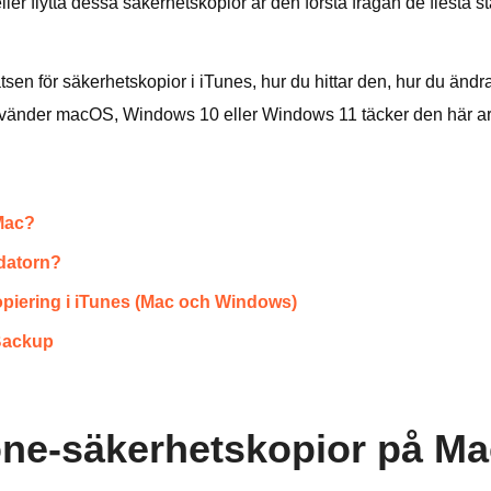
ler flytta dessa säkerhetskopior är den första frågan de flesta stä
tsen för säkerhetskopior i iTunes, hur du hittar den, hur du än
nvänder macOS, Windows 10 eller Windows 11 täcker den här arti
 Mac?
 datorn?
opiering i iTunes (Mac och Windows)
 Backup
hone-säkerhetskopior på M