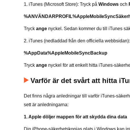
1. iTunes (Microsoft Store): Tryck på
Windows
och
%ANVÄNDARPROFIL%AppleMobileSyncSäkerhe
Tryck
ange
nyckel. Sedan kommer du till iTunes sä
2. iTunes (nedladdad från den officiella webbsidan)
%AppData%AppleMobileSyncBackup
Tryck
ange
nyckel för att enkelt hitta iTunes-säkerh
Varför är det svårt att hitta 
Det finns några anledningar till varför iTunes-säkerh
sett är anledningarna:
1. Apple döljer mappen för att skydda dina data
Din iPhone-säkerhetskopias plats i Windows kan inte 