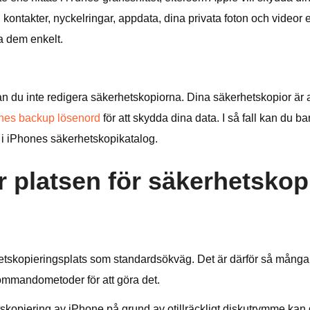
kontakter, nyckelringar, appdata, dina privata foton och videor 
a dem enkelt.
 du inte redigera säkerhetskopiorna. Dina säkerhetskopior är a
nes backup lösenord
för att skydda dina data. I så fall kan du b
il i iPhones säkerhetskopikatalog.
 platsen för säkerhetskop
hetskopieringsplats som standardsökväg. Det är därför så många 
kommandometoder för att göra det.
kopiering av iPhone på grund av otillräckligt diskutrymme kan du