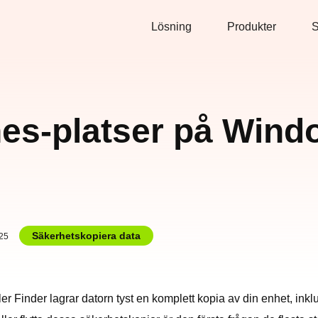
Lösning
Produkter
S
nes-platser på Win
Säkerhetskopiera data
25
r Finder lagrar datorn tyst en komplett kopia av din enhet, inkl