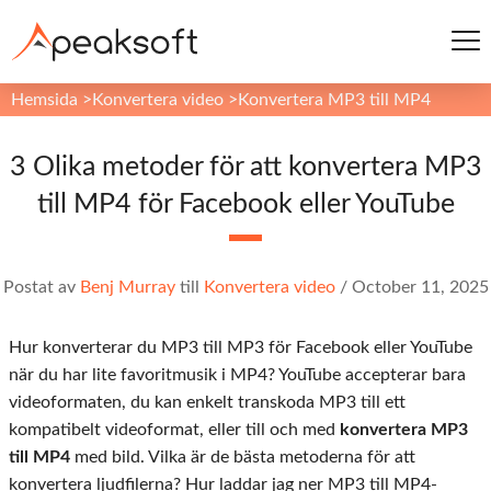
Hemsida
>
Konvertera video
>
Konvertera MP3 till MP4
3 Olika metoder för att konvertera MP3
till MP4 för Facebook eller YouTube
Postat av
Benj Murray
till
Konvertera video
/
October 11, 2025
Hur konverterar du MP3 till MP3 för Facebook eller YouTube
när du har lite favoritmusik i MP4? YouTube accepterar bara
videoformaten, du kan enkelt transkoda MP3 till ett
kompatibelt videoformat, eller till och med
konvertera MP3
till MP4
med bild. Vilka är de bästa metoderna för att
konvertera ljudfilerna? Hur laddar jag ner MP3 till MP4-