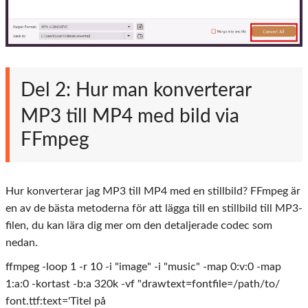
Del 2: Hur man konverterar
MP3 till MP4 med bild via
FFmpeg
Hur konverterar jag MP3 till MP4 med en stillbild? FFmpeg är
en av de bästa metoderna för att lägga till en stillbild till MP3-
filen, du kan lära dig mer om den detaljerade codec som
nedan.
ffmpeg -loop 1 -r 10 -i "image" -i "music" -map 0:v:0 -map
1:a:0 -kortast -b:a 320k -vf "drawtext=fontfile=/path/to/
font.ttf:text='Titel på