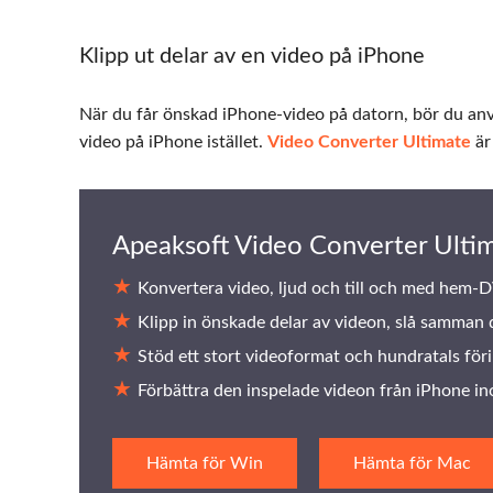
Klipp ut delar av en video på iPhone
När du får önskad iPhone-video på datorn, bör du anvä
video på iPhone istället.
Video Converter Ultimate
är
Apeaksoft Video Converter Ulti
Konvertera video, ljud och till och med hem-DV
Klipp in önskade delar av videon, slå samman 
Stöd ett stort videoformat och hundratals föri
Förbättra den inspelade videon från iPhone in
Hämta för Win
Hämta för Mac