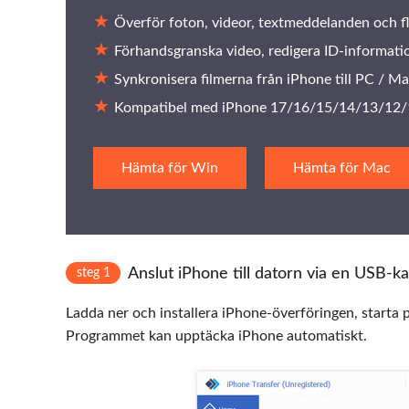
Överför foton, videor, textmeddelanden och fle
Förhandsgranska video, redigera ID-information
Synkronisera filmerna från iPhone till PC / Mac
Kompatibel med iPhone 17/16/15/14/13/12/11 
Hämta för Win
Hämta för Mac
Anslut iPhone till datorn via en USB-k
steg 1
Ladda ner och installera iPhone-överföringen, starta 
Programmet kan upptäcka iPhone automatiskt.