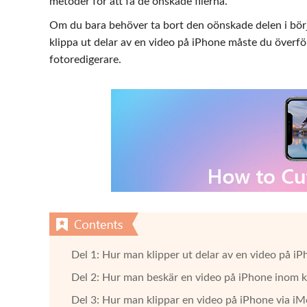
metoder för att få de önskade filerna.
Om du bara behöver ta bort den oönskade delen i bör
klippa ut delar av en video på iPhone måste du överför
fotoredigerare.
Del 1: Hur man klipper ut delar av en video på i
Del 2: Hur man beskär en video på iPhone inom 
Del 3: Hur man klippar en video på iPhone via i