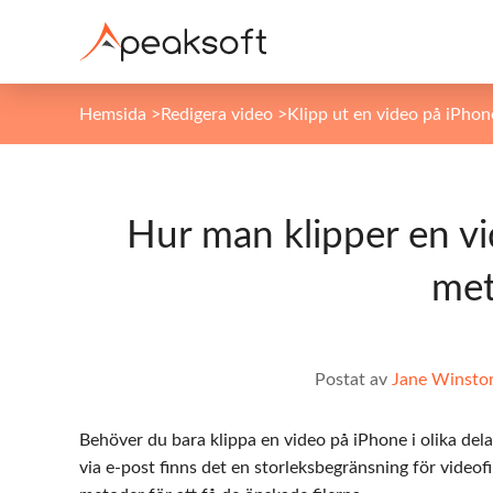
Hemsida
>
Redigera video
>
Klipp ut en video på iPhon
Hur man klipper en vi
met
Postat av
Jane Winsto
Behöver du bara klippa en video på iPhone i olika del
via e-post finns det en storleksbegränsning för videofi