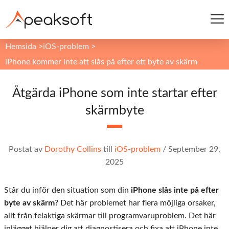
Hemsida
>
iOS-problem
>
iPhone kommer inte att slås på efter ett byte av skärm
Åtgärda iPhone som inte startar efter
skärmbyte
Postat av
Dorothy Collins
till
iOS-problem
/
September 29,
2025
Står du inför den situation som din
iPhone slås inte på efter
byte av skärm
? Det här problemet har flera möjliga orsaker,
allt från felaktiga skärmar till programvaruproblem. Det här
inlägget hjälper dig att diagnostisera och fixa att iPhone inte