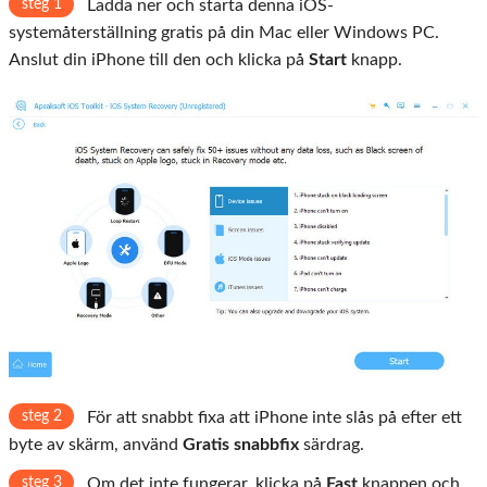
steg 1
Ladda ner och starta denna iOS-
systemåterställning gratis på din Mac eller Windows PC.
Anslut din iPhone till den och klicka på
Start
knapp.
steg 2
För att snabbt fixa att iPhone inte slås på efter ett
byte av skärm, använd
Gratis snabbfix
särdrag.
steg 3
Om det inte fungerar, klicka på
Fast
knappen och