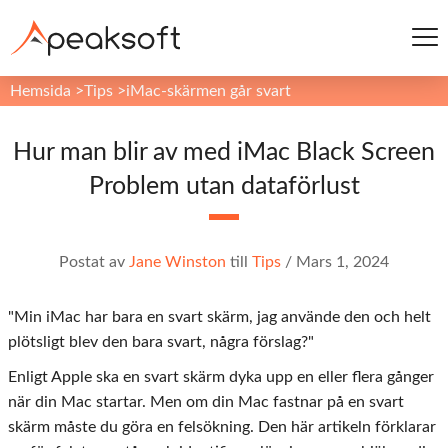
Hemsida
>
Tips
>
iMac-skärmen går svart
Hur man blir av med iMac Black Screen
Problem utan dataförlust
Postat av
Jane Winston
till
Tips
/
Mars 1, 2024
"Min iMac har bara en svart skärm, jag använde den och helt
plötsligt blev den bara svart, några förslag?"
Enligt Apple ska en svart skärm dyka upp en eller flera gånger
när din Mac startar. Men om din Mac fastnar på en svart
skärm måste du göra en felsökning. Den här artikeln förklarar