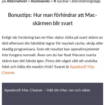
på
Alternativet
+
Kommando
+
R
nycklar i återställningsläge.
Bonustips: Hur man förhindrar att Mac-
skärmen blir svart
Enligt vår forskning kan en Mac-dator stöta på svart skärm av
död eftersom din hårddisk lagrar för mycket cache, skräp eller
skadlig programvara. Som ett resultat kan operativsystemet
inte fungera normalt. Även om du har fixat Macens svarta
skärm kan det hända igen. Finns det något sätt att undvika
felet och hålla din maskin frisk? Svaret är
Apeaksoft Mac
Cleaner
.
Apeaksoft Mac Cleaner – Håll din Mac ren och säker