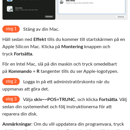
steg 1
Stäng av din Mac.
Håll sedan ned
Effekt
tills du kommer till startskärmen på en
Apple Silicon Mac. Klicka på
Montering
knappen och
tryck
Fortsätta
.
För en Intel Mac, slå på din maskin och tryck omedelbart
på
Kommando
+
R
tangenter tills du ser Apple-logotypen.
steg 2
Logga in på ett administratörskonto när du
uppmanas att göra det.
steg 3
Välja
skiv~~POS=TRUNC
, och klicka
Fortsätta
. Välj
sedan din systemenhet och följ instruktionerna för att
reparera din disk.
Anmärkningar
: Om du vill uppdatera din programvara, tryck