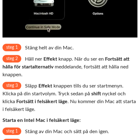
steg 1
Stäng helt av din Mac.
steg 2
Håll ner
Effekt
knapp. När du ser en
Fortsätt att
hålla för startalternativ
meddelande, fortsätt att hålla ned
knappen.
steg 3
Släpp
Effekt
knappen tills du ser startmenyn.
Klicka på din startvolym. Tryck sedan på
shift
nyckel och
klicka
Fortsätt i felsäkert läge
. Nu kommer din Mac att starta
i felsäkert läge.
Starta en Intel Mac i felsäkert läge:
steg 1
Stäng av din Mac och sätt på den igen.