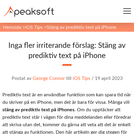
Hemsida
>
iOS Tips
>
Stäng av prediktiv text på iPhone
Inga fler irriterande förslag: Stäng av
prediktiv text på iPhone
Postat av
George Connor
till
iOS Tips
/
19 april 2023
Prediktiv text är en användbar funktion som kan spara tid när
du skriver på en iPhone, men det är bara för vissa. Många vill
stäng av prediktiv text på iPhones
. Om du upptäcker att
prediktiv text står i vägen för dina meddelanden eller föredrar
att skriva utan det, kommer du gärna att veta att det är enkelt
att stänga av funktionen. Den här artikeln ger dig stegen för