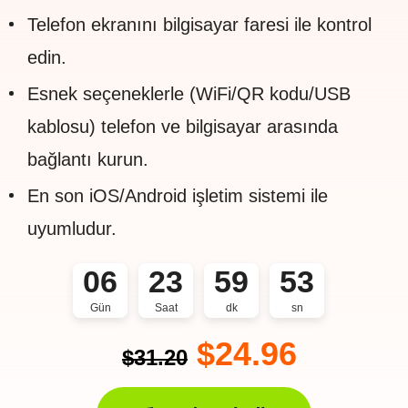
Telefon ekranını bilgisayar faresi ile kontrol
edin.
Esnek seçeneklerle (WiFi/QR kodu/USB
kablosu) telefon ve bilgisayar arasında
bağlantı kurun.
En son iOS/Android işletim sistemi ile
uyumludur.
06
23
59
53
Gün
Saat
dk
sn
$24.96
$31.20