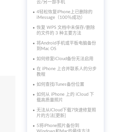
云/另一部手机
4轻松恢复iPhone上已删除的
iMessage（100％成功）
恢复 WPS 文档中未保存/删除
的文件的 3 种主要方法
将Android手机或平板电脑备份
到Mac OS
如何修复iCloud备份无法启用
在 iPhone 上合并联系人的分步
教程
如何查找iTunes备份位置
如何从 iPhone 上的 iCloud 下
载高质量照片
无法从iCloud下载7快速修复照
片的方法[更新]
5将iPhone照片备份到
Windows和Mac的最佳方法