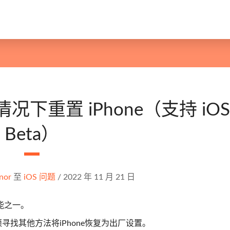
情况下重置 iPhone（支持 iOS
Beta）
nor
至
iOS 问题
/
2022 年 11 月 21 日
功能之一。
须寻找其他方法将iPhone恢复为出厂设置。