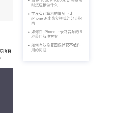
当 iMac 或 MacBook 屏幕变黑
时您应该做什么
在没有计算机的情况下让
iPhone 退出恢复模式的分步指
南
如何在 iPhone 上录制音频的 5
种最佳解决方案
如何有效修复图像捕获不起作
用的问题
除所有
机。