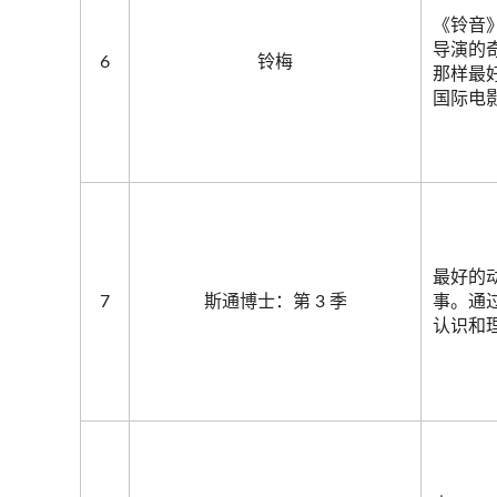
《铃音》
导演的奇
6
铃梅
那样最
国际电
最好的
7
斯通博士：第 3 季
事。通
认识和