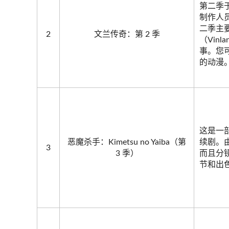
第二季
制作人员
二季主要
2
文兰传奇：第 2 季
（Vin
事。您可以
的动漫
这是一
恶魔杀手：Kimetsu no Yaiba（第
续剧。由
3
3 季）
而且分
节和出