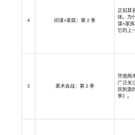
正如其
体。为
4
间谍×家庭：第 2 季
谍×家
它的上
凭借两
广泛关
5
柔术会战：第 2 季
欢刺激
季》。