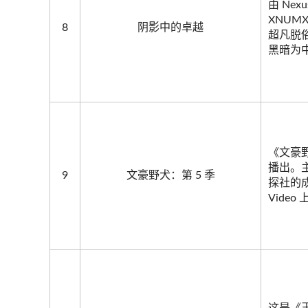
由 Nex
XNUM
8
阴影中的卓越
超凡脱
黑暗为
《文豪野犬
播出。
9
文豪野犬：第 5 季
探社的成员
Video