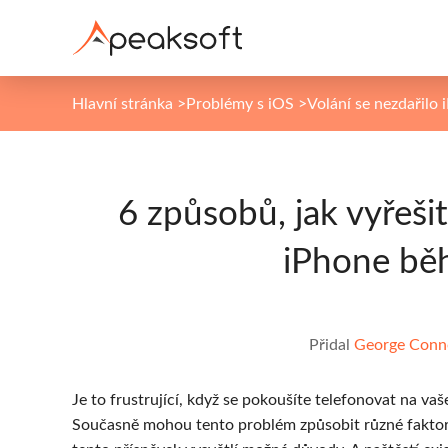
Hlavní stránka
>
Problémy s iOS
>
Volání se nezdařilo
6 způsobů, jak vyřeši
iPhone bě
Přidal
George Conn
Je to frustrující, když se pokoušíte telefonovat na v
Současně mohou tento problém způsobit různé faktor