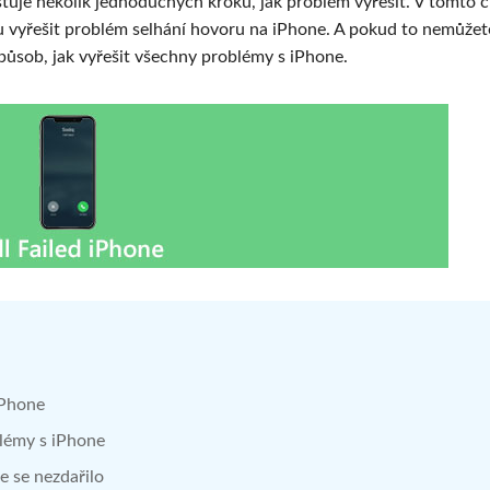
stuje několik jednoduchých kroků, jak problém vyřešit. V tomto 
u vyřešit problém selhání hovoru na iPhone. A pokud to nemůžet
působ, jak vyřešit všechny problémy s iPhone.
iPhone
blémy s iPhone
ne se nezdařilo