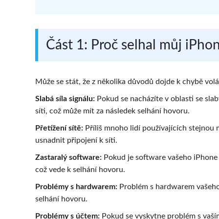
Část 1: Proč selhal můj iPho
Může se stát, že z několika důvodů dojde k chybě volá
Slabá síla signálu:
Pokud se nacházíte v oblasti se sla
síti, což může mít za následek selhání hovoru.
Přetížení sítě:
Příliš mnoho lidí používajících stejnou
usnadnit připojení k síti.
Zastaralý software:
Pokud je software vašeho iPhone z
což vede k selhání hovoru.
Problémy s hardwarem:
Problém s hardwarem vašeho 
selhání hovoru.
Problémy s účtem:
Pokud se vyskytne problém s vaší