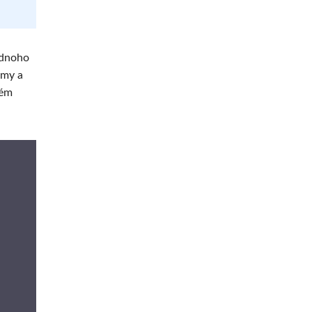
ednoho
émy a
lém