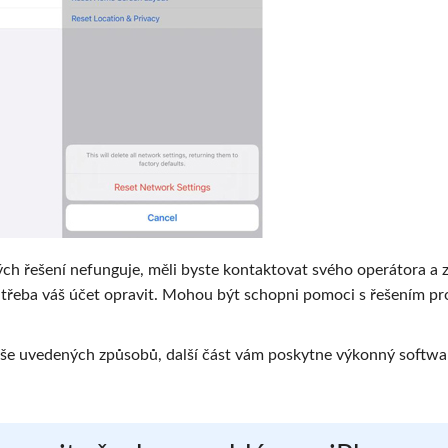
h řešení nefunguje, měli byste kontaktovat svého operátora a zj
je třeba váš účet opravit. Mohou být schopni pomoci s řešením p
výše uvedených způsobů, další část vám poskytne výkonný softwa