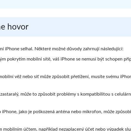
ne hovor
ní iPhone selhal. Některé možné důvody zahrnují následující:
bým pokrytím mobilní sítě, váš iPhone se nemusí být schopen přip
 mobilní věž nebo síť může způsobit přetížení, musíte svému iPho
astaralý, může to způsobit problémy s kompatibilitou s celulární 
iPhone, jako je poškozená anténa nebo mikrofon, může způsobi
m mobilním účtem, například nezaplacený účet nebo výpadek slu