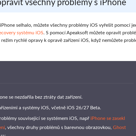
 opravit všechny problémy s iPhone
 iPhone selhalo, můžete všechny problémy iOS vyřešit pomocí j
ecovery systému iOS
. S pomocí Apeaksoft můžete opravit probl
 režim rychlé opravy k opravě zařízení iOS, když nemůžete prob
e se nezdařila bez ztráty dat zařízení.
ařízeními a systémy iOS, včetně iOS 26/27 Beta.
roblémy související se systémem iOS, např
iPhone se zasekl
ení
, všechny druhy problémů s barevnou obrazovkou,
Ghost