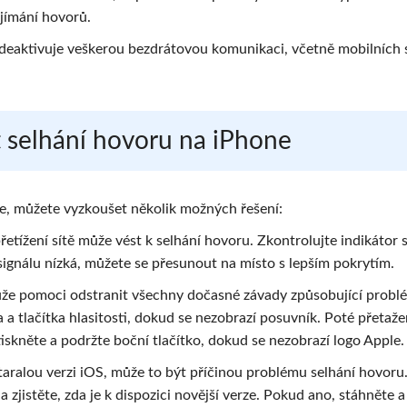
jímání hovorů.
 deaktivuje veškerou bezdrátovou komunikaci, včetně mobilních 
it selhání hovoru na iPhone
že, můžete vyzkoušet několik možných řešení:
řetížení sítě může vést k selhání hovoru. Zkontrolujte indikátor s
signálu nízká, můžete se přesunout na místo s lepším pokrytím.
že pomoci odstranit všechny dočasné závady způsobující probl
ka a tlačítka hlasitosti, dokud se nezobrazí posuvník. Poté přetaž
skněte a podržte boční tlačítko, dokud se nezobrazí logo Apple.
aralou verzi iOS, může to být příčinou problému selhání hovoru
 zjistěte, zda je k dispozici novější verze. Pokud ano, stáhněte a