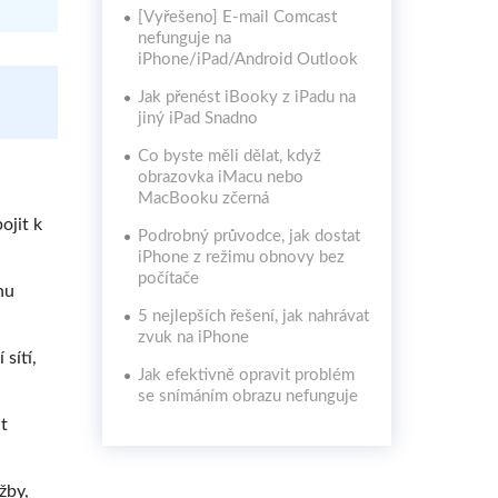
[Vyřešeno] E-mail Comcast
nefunguje na
iPhone/iPad/Android Outlook
Jak přenést iBooky z iPadu na
jiný iPad Snadno
Co byste měli dělat, když
obrazovka iMacu nebo
MacBooku zčerná
ojit k
Podrobný průvodce, jak dostat
iPhone z režimu obnovy bez
počítače
nu
5 nejlepších řešení, jak nahrávat
zvuk na iPhone
sítí,
Jak efektivně opravit problém
se snímáním obrazu nefunguje
t
žby,