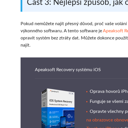
Část 3: Nejlepší způsob, jak
Pokud nemůžete najít přesný důvod, proč vaše volání
výkonného softwaru. A tento software je
Apeaksoft R
opravit systém bez ztráty dat. Můžete dokonce použít
najít.
Apeaksoft Recovery systému iOS
Oprava hovorů iPhon
Funguje se všemi z
Opravte všechny p
na obrazovce obnov