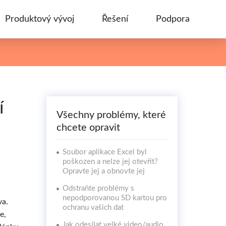
Produktový vývoj
Řešení
Podpora
í
Všechny problémy, které
chcete opravit
Soubor aplikace Excel byl
poškozen a nelze jej otevřít?
Opravte jej a obnovte jej
Odstraňte problémy s
nepodporovanou SD kartou pro
va.
ochranu vašich dat
e,
Jak odesílat velké video/audio