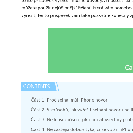
tento příspěvek vysvětlí možné důvody. A naštěstí exi
můžete použít nejúčinnější řešení, která vám pomoho
vyřešit, tento příspěvek vám také poskytne konečný z
Část 1: Proč selhal můj iPhone hovor
Část 2: 5 způsobů, jak vyřešit selhání hovoru na 
Část 3: Nejlepší způsob, jak opravit všechny pro
Část 4: Nejčastější dotazy týkající se volání iPho