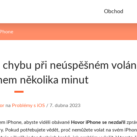
Obchod
 iPhone
t chybu při neúspěšném volán
hem několika minut
or
na
Problémy s iOS
/
7. dubna 2023
ašem iPhone, abyste viděli obávané
Hovor iPhone se nezdařil
zprá
y. Pokud potřebujete vědět, proč nemůžete volat na svém iPhon