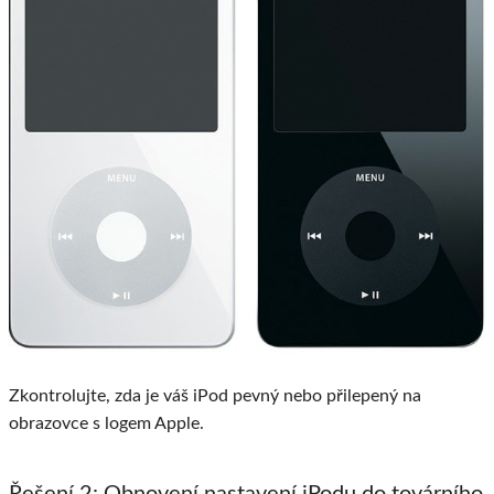
Zkontrolujte, zda je váš iPod pevný nebo přilepený na
obrazovce s logem Apple.
Řešení 2: Obnovení nastavení iPodu do továrního