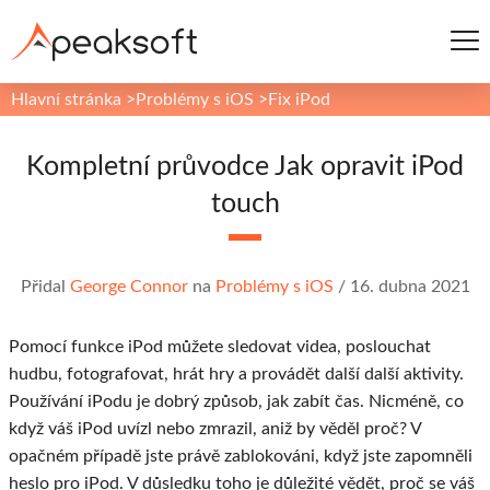
Hlavní stránka
>
Problémy s iOS
>
Fix iPod
Kompletní průvodce Jak opravit iPod
touch
Přidal
George Connor
na
Problémy s iOS
/
16. dubna 2021
Pomocí funkce iPod můžete sledovat videa, poslouchat
hudbu, fotografovat, hrát hry a provádět další další aktivity.
Používání iPodu je dobrý způsob, jak zabít čas. Nicméně, co
když váš iPod uvízl nebo zmrazil, aniž by věděl proč? V
opačném případě jste právě zablokováni, když jste zapomněli
heslo pro iPod. V důsledku toho je důležité vědět, proč se váš