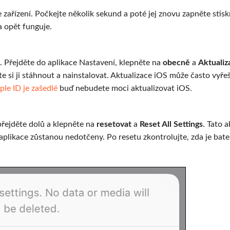
 zařízení. Počkejte několik sekund a poté jej znovu zapněte stis
a opět funguje.
S. Přejděte do aplikace Nastavení, klepněte na
obecně
a
Aktualiz
te si ji stáhnout a nainstalovat. Aktualizace iOS může často vyřeš
ple ID je zašedlé
buď nebudete moci aktualizovat iOS.
přejděte dolů a klepněte na
resetovat
a
Reset All Settings
. Tato 
 aplikace zůstanou nedotčeny. Po resetu zkontrolujte, zda je bat