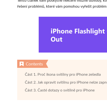
Tento článek vám poskytne některé možné důvody, kte
řešení problémů, které vám pomohou vyřešit problém a
Část 1. Proč ikona svítilny pro iPhone zešedla
Část 2. Jak opravit svítilnu pro iPhone nelze zap
Část 3. Časté dotazy o svítilně pro iPhone