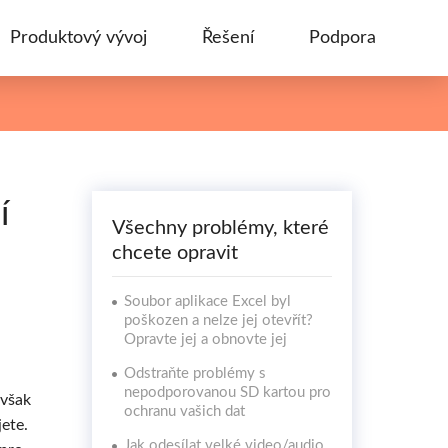
Produktový vývoj
Řešení
Podpora
í
Všechny problémy, které
chcete opravit
Soubor aplikace Excel byl
poškozen a nelze jej otevřít?
Opravte jej a obnovte jej
Odstraňte problémy s
nepodporovanou SD kartou pro
 však
ochranu vašich dat
jete.
Jak odesílat velké video/audio