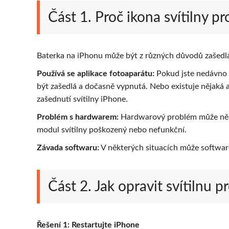
Část 1. Proč ikona svítilny p
Baterka na iPhonu může být z různých důvodů zašedlá
Používá se aplikace fotoaparátu:
Pokud jste nedávno po
být zašedlá a dočasně vypnutá. Nebo existuje nějaká ap
zašednutí svítilny iPhone.
Problém s hardwarem:
Hardwarový problém může někdy
modul svítilny poškozený nebo nefunkční.
Závada softwaru:
V některých situacích může softwaro
Část 2. Jak opravit svítilnu 
Řešení 1: Restartujte iPhone