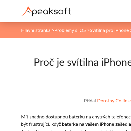
Hlavní stránka
>
Problémy s iOS
>
Svítilna pro iPhone 
Proč je svítilna iPho
Přidal
Dorothy Collins
Mít snadno dostupnou baterku na chytrých telefonech
být frustrující, když
baterka na vašem iPhone zešedla