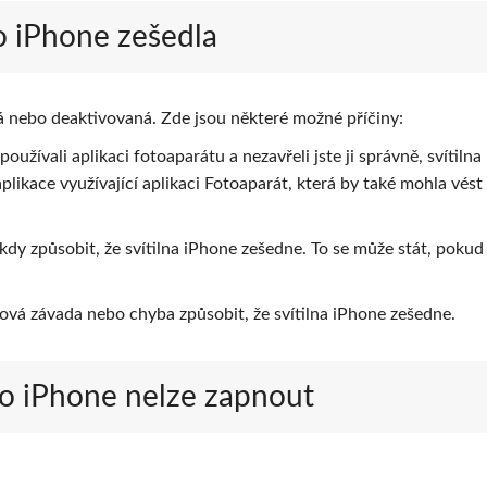
ro iPhone zešedla
 nebo deaktivovaná. Zde jsou některé možné příčiny:
užívali aplikaci fotoaparátu a nezavřeli jste ji správně, svítiln
likace využívající aplikaci Fotoaparát, která by také mohla vést
 způsobit, že svítilna iPhone zešedne. To se může stát, pokud 
vá závada nebo chyba způsobit, že svítilna iPhone zešedne.
pro iPhone nelze zapnout