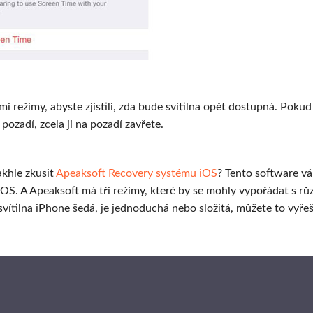
i režimy, abyste zjistili, zda bude svítilna opět dostupná. Pokud
ozadí, zcela ji na pozadí zavřete.
akhle zkusit
Apeaksoft Recovery systému iOS
? Tento software v
S. A Apeaksoft má tři režimy, které by se mohly vypořádat s rů
vítilna iPhone šedá, je jednoduchá nebo složitá, můžete to vyřeš