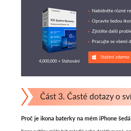
Nabídněte různé re
Opravte šedou ikonu 
Zjistěte další pro
Pracujte se všemi 
Stažení zdarma
4,000,000 + Stahování
Část 3. Časté dotazy o sv
Proč je ikona baterky na mém iPhone šedá