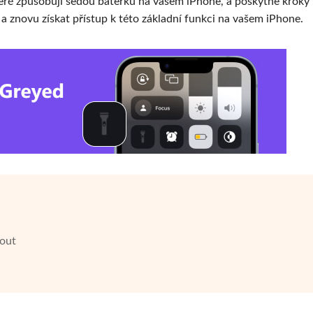
ré způsobují šedou baterku na vašem iPhone, a poskytne kroky
 znovu získat přístup k této základní funkci na vašem iPhone.
nout