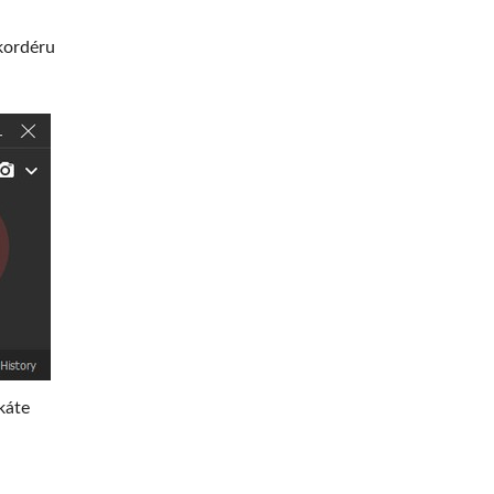
kordéru
káte