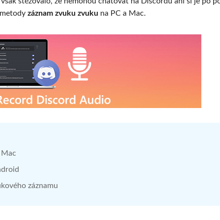
 však stěžovalo, že nemohou chatovat na Discordu ani si je po p
i metody
záznam zvuku zvuku
na PC a Mac.
a Mac
ndroid
zvukového záznamu