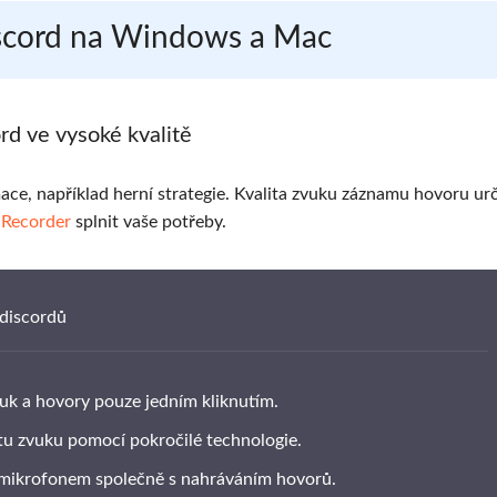
iscord na Windows a Mac
rd ve vysoké kvalitě
ce, například herní strategie. Kvalita zvuku záznamu hovoru urč
 Recorder
splnit vaše potřeby.
 discordů
k a hovory pouze jedním kliknutím.
itu zvuku pomocí pokročilé technologie.
 mikrofonem společně s nahráváním hovorů.