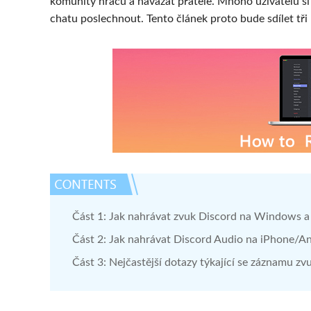
komunity hráčů a navázat přátele. Mnoho uživatelů si
chatu poslechnout. Tento článek proto bude sdílet tř
Část 1: Jak nahrávat zvuk Discord na Windows 
Část 2: Jak nahrávat Discord Audio na iPhone/A
Část 3: Nejčastější dotazy týkající se záznamu 