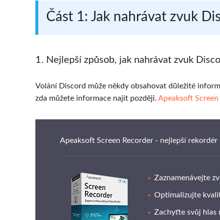
Část 1: Jak nahrávat zvuk D
1. Nejlepší způsob, jak nahrávat zvuk Disco
Volání Discord může někdy obsahovat důležité informa
zda můžete informace najít později.
Apeaksoft Screen
Apeaksoft Screen Recorder - nejlepší rekordér
Zaznamenávejte zvu
Optimalizujte kval
Zachyťte svůj hlas