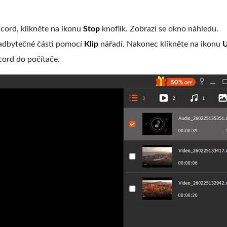
scord, klikněte na ikonu
Stop
knoflík. Zobrazí se okno náhledu.
nadbytečné části pomocí
Klip
nářadí. Nakonec klikněte na ikonu
U
cord do počítače.